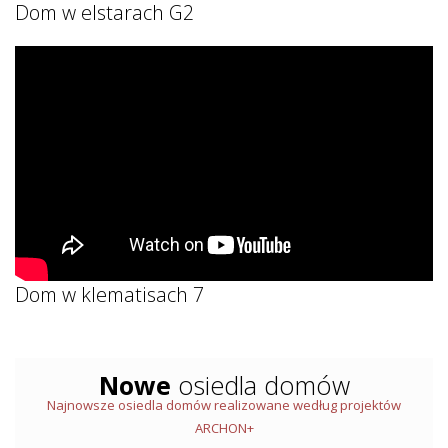
Dom w elstarach G2
Dom w klematisach 7
Nowe
osiedla domów
Najnowsze osiedla domów realizowane według projektów
ARCHON+