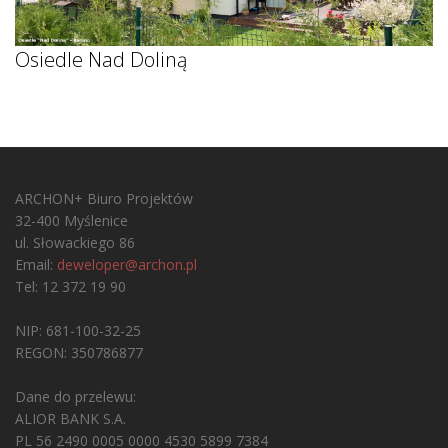
Osiedle Nad Doliną
ARCHON+ Biuro Projektów
32-400 Myślenice
ul. Słowackiego 86
Email:
deweloper@archon.pl
Tel: 12 372 19 90
NIP: 681-100-32-25
REGON: 350786877
Dane do przelewu:
ALIOR BANK S.A.
PL 56 2490 0005 0000 4530 5899 7384