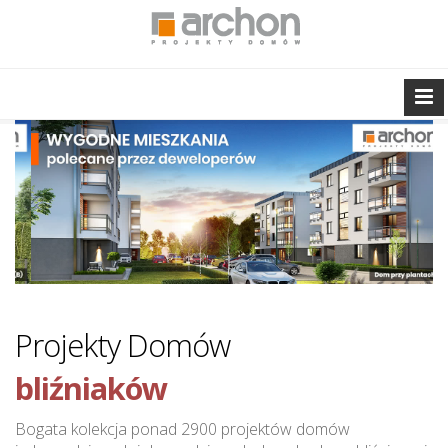
dla deweloperów
wielorodzinnych
jednorodzinnych
szeregowych
Projekty Domów
bliźniaków
dla deweloperów
Bogata kolekcja ponad 2900 projektów domów