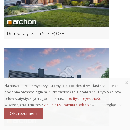
Dom w rarytasach 5 (G2E) OZE
×
Na naszej stronie wykorzystujemy pliki cookies (tzw. ciasteczka) oraz
podobne technoologie m.in. do zapisywania preferencji użytkowników i
celów statystycznych zgodnie z naszą
polityką prywatności
.
W każdej chwili możesz
zmienić ustawienia cookies
swojej przeglądarki
OK, rozumiem