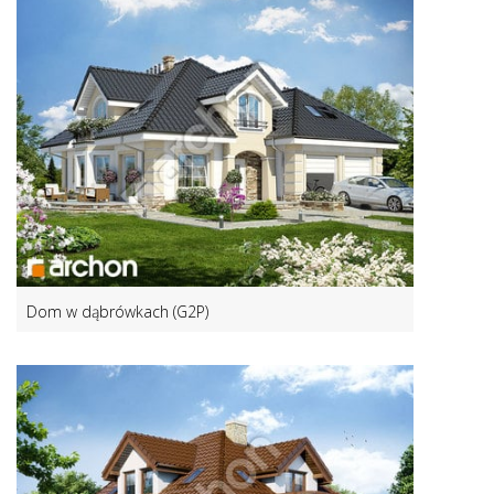
Dom w dąbrówkach (G2P)