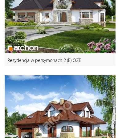
Rezydencja w persymonach 2 (E) OZE