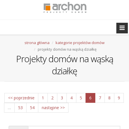
strona główna
kategorie projektów domów
projekty domów na wąską działkę
Projekty domów na wąską
działkę
<< poprzednie
1
2
3
4
5
6
7
8
9
…
53
54
następne >>