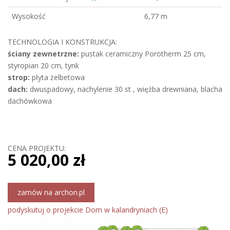
Wysokość
6,77 m
TECHNOLOGIA I KONSTRUKCJA:
ściany zewnetrzne:
pustak ceramiczny Porotherm 25 cm,
styropian 20 cm, tynk
strop:
płyta żelbetowa
dach:
dwuspadowy, nachylenie 30 st , więźba drewniana, blacha
dachówkowa
CENA PROJEKTU:
5 020,00 zł
zamów na archon.pl
podyskutuj o projekcie Dom w kalandryniach (E)