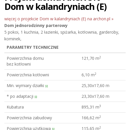
Dom w kalandryniach (E)
więcej o projekcie Dom w kalandryniach (E) na archon.pl »
Dom jednorodzinny
parterowy
5 pokoi, 1 kuchnia, 2 łazienki, spiżarka, kotłownia, garderoby,
kominek,
PARAMETRY TECHNICZNE
2
Powierzchnia domu
121,70 m
bez kotłowni
2
Powierzchnia kotłowni
6,10 m
Min. wymiary działki
25,30x17,60 m
[i]
* po adaptacji
23,30x17,60 m
[i]
3
Kubatura
895,31 m
2
Powierzchnia zabudowy
166,62 m
2
Powierzchnia użytkowa
115,65 m
[i]