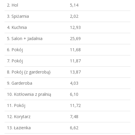
2. Hol
5,14
3. Spiżarnia
2,02
4. Kuchnia
12,93
5. Salon + Jadalnia
25,69
6. Pokój
11,68
7. Pokój
11,87
8. Pokój {z garderobą}
13,87
9. Garderoba
4,03
10. Kotłownia z pralnią
6,10
11. Pokój
11,72
12. Korytarz
7,48
13. Łazienka
6,62