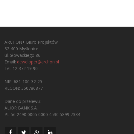
ARCHON+ Biuro Projektów
32-400 Myślenice
ul. Słowackiego 86
Email:
deweloper@archon.pl
Tel: 12 372 19 90
NIP: 681-100-32-25
REGON: 350786877
Dane do przelewu:
ALIOR BANK S.A.
PL 56 2490 0005 0000 4530 5899 7384