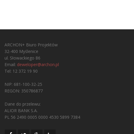
ARCHON+ Biuro Projektów
32-400 Myślenice
ul. Słowackiego 86
Email:
deweloper@archon.pl
Tel: 12 372 19 90
NIP: 681-100-32-25
REGON: 350786877
Dane do przelewu:
ALIOR BANK S.A.
PL 56 2490 0005 0000 4530 5899 7384