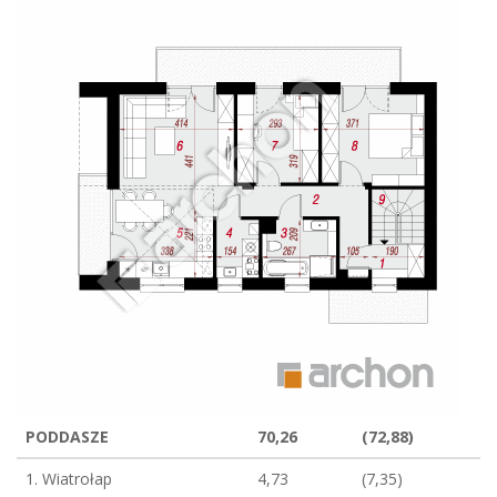
PODDASZE
70,26
(72,88)
1. Wiatrołap
4,73
(7,35)