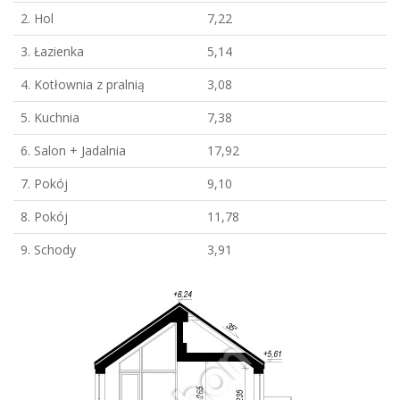
2. Hol
7,22
3. Łazienka
5,14
4. Kotłownia z pralnią
3,08
5. Kuchnia
7,38
6. Salon + Jadalnia
17,92
7. Pokój
9,10
8. Pokój
11,78
9. Schody
3,91