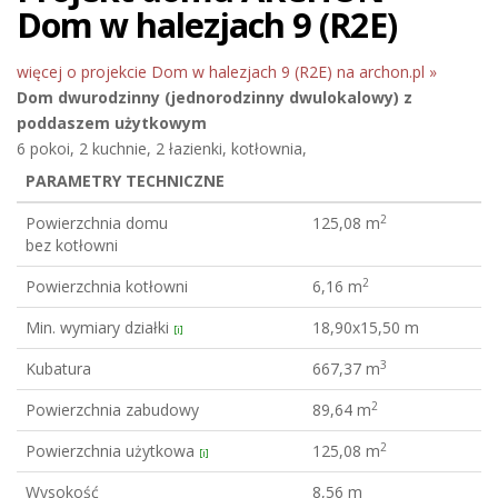
Dom w halezjach 9 (R2E)
więcej o projekcie Dom w halezjach 9 (R2E) na archon.pl »
Dom dwurodzinny (jednorodzinny dwulokalowy)
z
poddaszem użytkowym
6 pokoi, 2 kuchnie, 2 łazienki, kotłownia,
PARAMETRY TECHNICZNE
2
Powierzchnia domu
125,08 m
bez kotłowni
2
Powierzchnia kotłowni
6,16 m
Min. wymiary działki
18,90x15,50 m
[i]
3
Kubatura
667,37 m
2
Powierzchnia zabudowy
89,64 m
2
Powierzchnia użytkowa
125,08 m
[i]
Wysokość
8,56 m