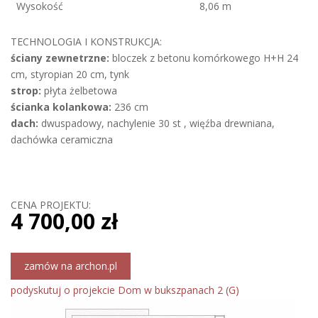
Wysokość
8,06 m
TECHNOLOGIA I KONSTRUKCJA:
ściany zewnetrzne:
bloczek z betonu komórkowego H+H 24
cm, styropian 20 cm, tynk
strop:
płyta żelbetowa
ścianka kolankowa:
236 cm
dach:
dwuspadowy, nachylenie 30 st , więźba drewniana,
dachówka ceramiczna
CENA PROJEKTU:
4 700,00 zł
zamów na archon.pl
podyskutuj o projekcie Dom w bukszpanach 2 (G)