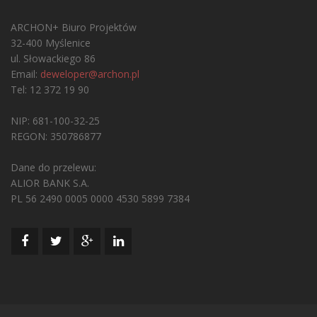
ARCHON+ Biuro Projektów
32-400 Myślenice
ul. Słowackiego 86
Email:
deweloper@archon.pl
Tel: 12 372 19 90
NIP: 681-100-32-25
REGON: 350786877
Dane do przelewu:
ALIOR BANK S.A.
PL 56 2490 0005 0000 4530 5899 7384