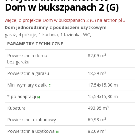
Dom w bukszpanach 2 (G)
więcej o projekcie Dom w bukszpanach 2 (G) na archon.pl »
Dom jednorodzinny
z poddaszem użytkowym
garaż, 4 pokoje, 1 kuchnia, 1 łazienka, WC,
PARAMETRY TECHNICZNE
2
Powierzchnia domu
82,09 m
bez garażu
2
Powierzchnia garażu
18,29 m
Min. wymiary działki
17,54x15,30 m
[i]
* po adaptacji
15,54x15,30 m
[i]
3
Kubatura
493,95 m
2
Powierzchnia zabudowy
69,98 m
2
Powierzchnia użytkowa
82,09 m
[i]