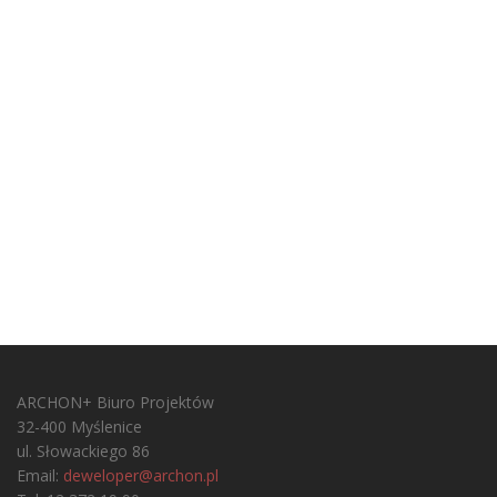
ARCHON+ Biuro Projektów
32-400 Myślenice
ul. Słowackiego 86
Email:
deweloper@archon.pl