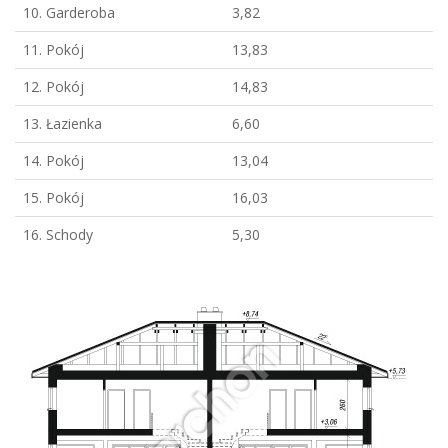
10. Garderoba
3,82
11. Pokój
13,83
12. Pokój
14,83
13. Łazienka
6,60
14. Pokój
13,04
15. Pokój
16,03
16. Schody
5,30