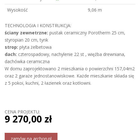
Wysokość
9,06 m
TECHNOLOGIA I KONSTRUKCJA:
ściany zewnetrzne:
pustak ceramiczny Porotherm 25 cm,
styropian 20 cm, tynk
strop:
płyta żelbetowa
dach:
czterospadowy, nachylenie 22 st , więźba drewniana,
dachówka ceramiczna
W domu zaprojektowano 2 mieszkania o powierzchni 157,04m2
oraz 2 garaże jednostanowiskowe. Każde mieszkanie składa się
z 5 pokoi, kuchni, 2 łazienek oraz kotłowni.
CENA PROJEKTU:
9 270,00 zł
zamów na archon.pl