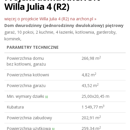
Willa Julia 4 (R2)
więcej o projekcie Willa Julia 4 (R2) na archon.pl »
Dom dwurodzinny (jednorodzinny dwulokalowy)
piętrowy
garaż, 10 pokoi, 2 kuchnie, 4 łazienki, kotłownia, garderoby,
kominek,
PARAMETRY TECHNICZNE
2
Powierzchnia domu
266,98 m
bez kotłowni, garażu
2
Powierzchnia kotłowni
4,82 m
2
Powierzchnia garażu
43,52 m
Min. wymiary działki
25,00x20,45 m
[i]
3
Kubatura
1 549,77 m
2
Powierzchnia zabudowy
202,91 m
2
Powierzchnia użytkowa
259,34 m
[i]