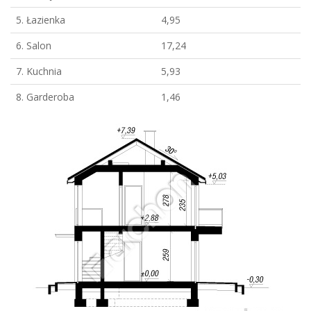
5. Łazienka
4,95
6. Salon
17,24
7. Kuchnia
5,93
8. Garderoba
1,46