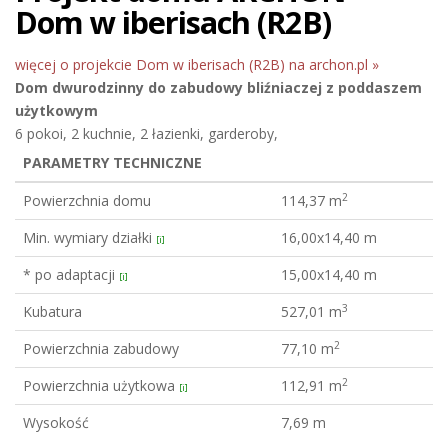
Dom w iberisach (R2B)
więcej o projekcie Dom w iberisach (R2B) na archon.pl »
Dom dwurodzinny do zabudowy bliźniaczej
z poddaszem
użytkowym
6 pokoi, 2 kuchnie, 2 łazienki, garderoby,
PARAMETRY TECHNICZNE
2
Powierzchnia domu
114,37 m
Min. wymiary działki
16,00x14,40 m
[i]
* po adaptacji
15,00x14,40 m
[i]
3
Kubatura
527,01 m
2
Powierzchnia zabudowy
77,10 m
2
Powierzchnia użytkowa
112,91 m
[i]
Wysokość
7,69 m