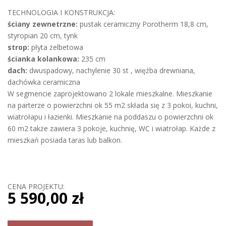
TECHNOLOGIA I KONSTRUKCJA:
ściany zewnetrzne:
pustak ceramiczny Porotherm 18,8 cm,
styropian 20 cm, tynk
strop:
płyta żelbetowa
ścianka kolankowa:
235 cm
dach:
dwuspadowy, nachylenie 30 st , więźba drewniana,
dachówka ceramiczna
W segmencie zaprojektowano 2 lokale mieszkalne. Mieszkanie
na parterze o powierzchni ok 55 m2 składa się z 3 pokoi, kuchni,
wiatrołapu i łazienki. Mieszkanie na poddaszu o powierzchni ok
60 m2 także zawiera 3 pokoje, kuchnię, WC i wiatrołap. Każde z
mieszkań posiada taras lub balkon.
CENA PROJEKTU:
5 590,00 zł