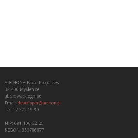
ARCHON+ Biuro Projektów
32-400 Myślenice
ul. Słowackiego 86
Email:
deweloper@archon.pl
Tel: 12 372 19 90
NIP: 681-100-32-25
REGON: 350786877