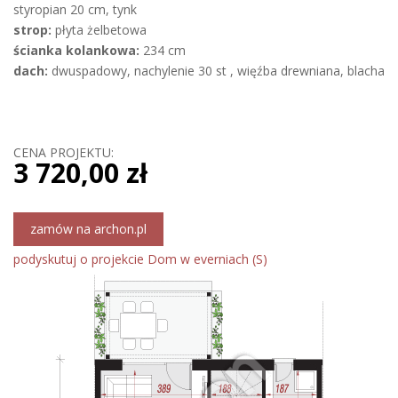
styropian 20 cm, tynk
strop:
płyta żelbetowa
ścianka kolankowa:
234 cm
dach:
dwuspadowy, nachylenie 30 st , więźba drewniana, blacha
CENA PROJEKTU:
3 720,00 zł
zamów na archon.pl
podyskutuj o projekcie Dom w everniach (S)