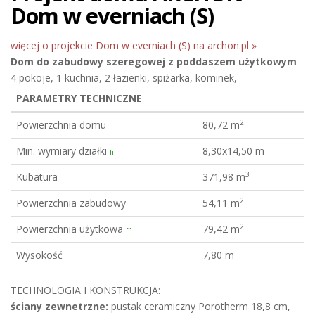
Dom w everniach (S)
więcej o projekcie Dom w everniach (S) na archon.pl »
Dom do zabudowy szeregowej
z poddaszem użytkowym
4 pokoje, 1 kuchnia, 2 łazienki, spiżarka, kominek,
PARAMETRY TECHNICZNE
2
Powierzchnia domu
80,72 m
Min. wymiary działki
8,30x14,50 m
[i]
3
Kubatura
371,98 m
2
Powierzchnia zabudowy
54,11 m
2
Powierzchnia użytkowa
79,42 m
[i]
Wysokość
7,80 m
TECHNOLOGIA I KONSTRUKCJA:
ściany zewnetrzne:
pustak ceramiczny Porotherm 18,8 cm,