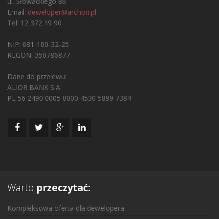
ul. Słowackiego 86
Email:
deweloper@archon.pl
Tel: 12 372 19 90
NIP: 681-100-32-25
REGON: 350786877
Dane do przelewu:
ALIOR BANK S.A.
PL 56 2490 0005 0000 4530 5899 7384
Warto
przeczytać:
Kompleksowa oferta dla dewelopera