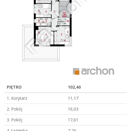
PIĘTRO
102,40
1. Korytarz
11,17
2. Pokój
16,03
3. Pokój
17,61
4. Łazienka
7,26