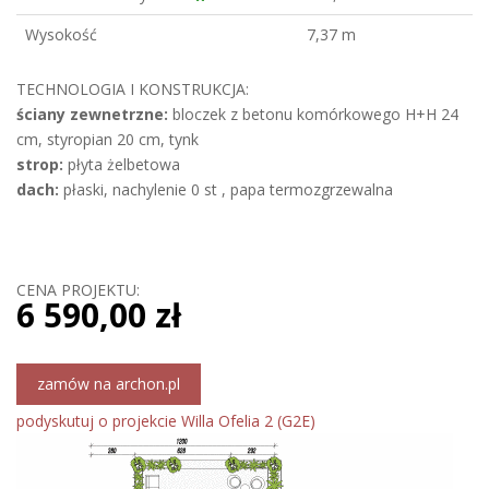
Wysokość
7,37 m
TECHNOLOGIA I KONSTRUKCJA:
ściany zewnetrzne:
bloczek z betonu komórkowego H+H 24
cm, styropian 20 cm, tynk
strop:
płyta żelbetowa
dach:
płaski, nachylenie 0 st , papa termozgrzewalna
CENA PROJEKTU:
6 590,00 zł
zamów na archon.pl
podyskutuj o projekcie Willa Ofelia 2 (G2E)