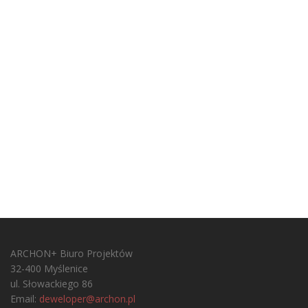
ARCHON+ Biuro Projektów
32-400 Myślenice
ul. Słowackiego 86
Email:
deweloper@archon.pl