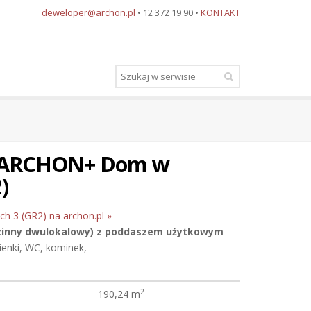
deweloper@archon.pl
• 12 372 19 90 •
KONTAKT
u ARCHON+ Dom w
)
ch 3 (GR2) na archon.pl »
zinny dwulokalowy)
z poddaszem użytkowym
zienki, WC, kominek,
2
190,24 m