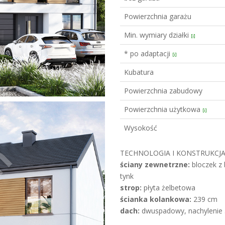
Powierzchnia garażu
Min. wymiary działki
[i]
* po adaptacji
[i]
Kubatura
Powierzchnia zabudowy
Powierzchnia użytkowa
[i]
Wysokość
TECHNOLOGIA I KONSTRUKCJA
ściany zewnetrzne:
bloczek z
tynk
strop:
płyta żelbetowa
ścianka kolankowa:
239 cm
dach:
dwuspadowy, nachylenie 3