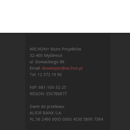
ARCHON+ Biuro Projektów
32-400 Myślenice
ul. Słowackiego 86
Email:
deweloper@archon.pl
Tel: 12 372 19 90
NIP: 681-100-32-25
REGON: 350786877
Dane do przelewu:
ALIOR BANK S.A.
PL 56 2490 0005 0000 4530 5899 7384