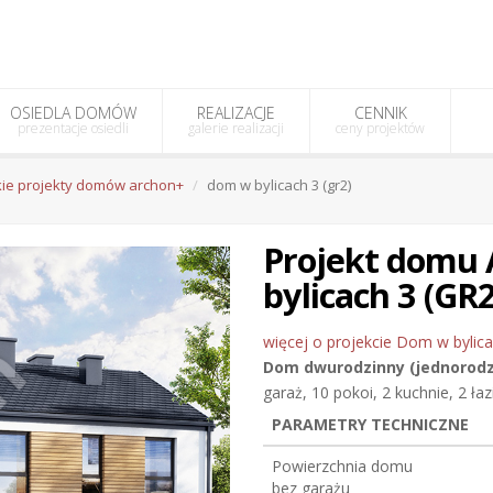
OSIEDLA DOMÓW
REALIZACJE
CENNIK
prezentacje osiedli
galerie realizacji
ceny projektów
ie projekty domów archon+
dom w bylicach 3 (gr2)
Projekt dom
bylicach 3 (GR2
więcej o projekcie Dom w bylica
Dom dwurodzinny (jednorod
garaż, 10 pokoi, 2 kuchnie, 2 ła
PARAMETRY TECHNICZNE
Powierzchnia domu
bez garażu