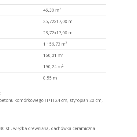
2
46,30 m
25,72x17,00 m
23,72x17,00 m
3
1 156,73 m
2
160,01 m
2
190,24 m
8,55 m
:
 betonu komórkowego H+H 24 cm, styropian 20 cm,
0 st , więźba drewniana, dachówka ceramiczna