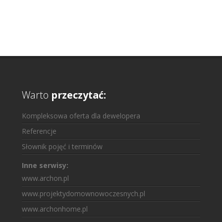
Warto
przeczytać:
Kompleksowa oferta dla dewelopera
Referencje
Słownik pojęć i terminów
Inne serwisy:
www.archon.pl
www.projektydomownowoczesnych.pl
www.archonhome.pl