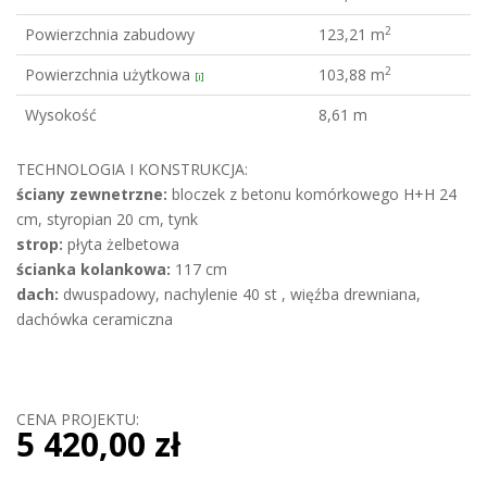
2
Powierzchnia zabudowy
123,21 m
2
Powierzchnia użytkowa
103,88 m
[i]
Wysokość
8,61 m
TECHNOLOGIA I KONSTRUKCJA:
ściany zewnetrzne:
bloczek z betonu komórkowego H+H 24
cm, styropian 20 cm, tynk
strop:
płyta żelbetowa
ścianka kolankowa:
117 cm
dach:
dwuspadowy, nachylenie 40 st , więźba drewniana,
dachówka ceramiczna
CENA PROJEKTU:
5 420,00 zł