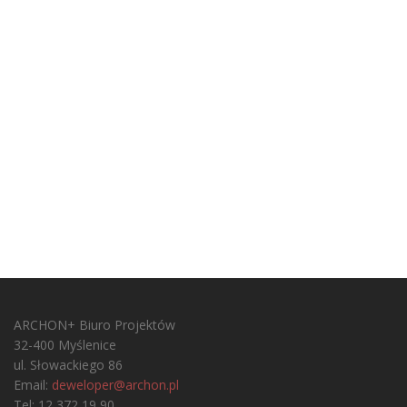
ARCHON+ Biuro Projektów
32-400 Myślenice
ul. Słowackiego 86
Email:
deweloper@archon.pl
Tel: 12 372 19 90