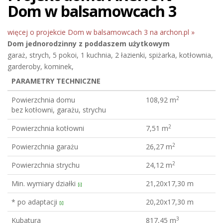
Dom w balsamowcach 3
więcej o projekcie Dom w balsamowcach 3 na archon.pl »
Dom jednorodzinny
z poddaszem użytkowym
garaż, strych, 5 pokoi, 1 kuchnia, 2 łazienki, spiżarka, kotłownia,
garderoby, kominek,
PARAMETRY TECHNICZNE
2
Powierzchnia domu
108,92 m
bez kotłowni, garażu, strychu
2
Powierzchnia kotłowni
7,51 m
2
Powierzchnia garażu
26,27 m
2
Powierzchnia strychu
24,12 m
Min. wymiary działki
21,20x17,30 m
[i]
* po adaptacji
20,20x17,30 m
[i]
3
Kubatura
817,45 m