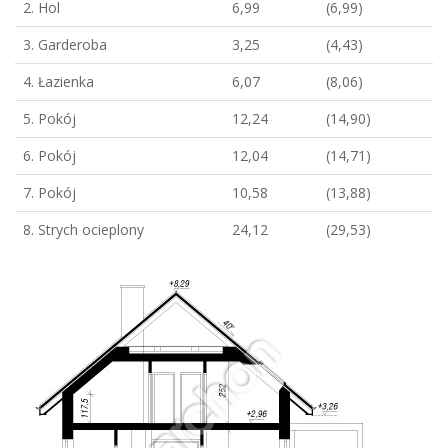
2. Hol
6,99
(6,99)
3. Garderoba
3,25
(4,43)
4. Łazienka
6,07
(8,06)
5. Pokój
12,24
(14,90)
6. Pokój
12,04
(14,71)
7. Pokój
10,58
(13,88)
8. Strych ocieplony
24,12
(29,53)