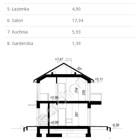
5. Łazienka
4,90
6. Salon
17,34
7. Kuchnia
5,93
8. Garderoba
1,39