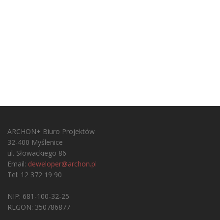
ARCHON+ Biuro Projektów
32-400 Myślenice
ul. Słowackiego 86
Email:
deweloper@archon.pl
Tel: 12 372 19 90
NIP: 681-100-32-25
REGON: 350786877