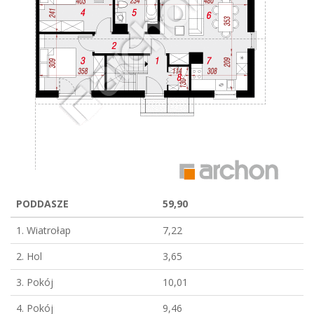
PODDASZE
59,90
1. Wiatrołap
7,22
2. Hol
3,65
3. Pokój
10,01
4. Pokój
9,46