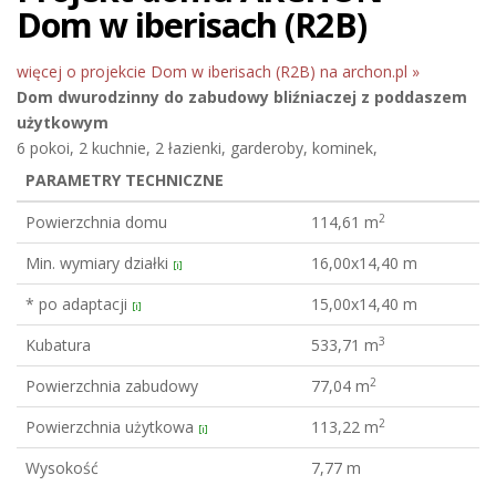
Dom w iberisach (R2B)
więcej o projekcie Dom w iberisach (R2B) na archon.pl »
Dom dwurodzinny do zabudowy bliźniaczej
z poddaszem
użytkowym
6 pokoi, 2 kuchnie, 2 łazienki, garderoby, kominek,
PARAMETRY TECHNICZNE
2
Powierzchnia domu
114,61 m
Min. wymiary działki
16,00x14,40 m
[i]
* po adaptacji
15,00x14,40 m
[i]
3
Kubatura
533,71 m
2
Powierzchnia zabudowy
77,04 m
2
Powierzchnia użytkowa
113,22 m
[i]
Wysokość
7,77 m