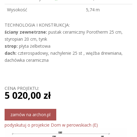
Wysokość
5,74 m
TECHNOLOGIA I KONSTRUKCJA:
ściany zewnetrzne:
pustak ceramiczny Porotherm 25 cm,
styropian 20 cm, tynk
strop:
płyta żelbetowa
dach:
czterospadowy, nachylenie 25 st , więźba drewniana,
dachówka ceramiczna
CENA PROJEKTU:
5 020,00 zł
zamów na archon.pl
podyskutuj o projekcie Dom w perowskiach (E)