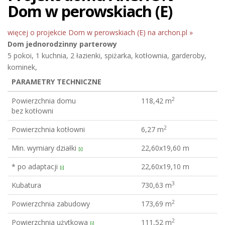
Dom w perowskiach (E)
więcej o projekcie Dom w perowskiach (E) na archon.pl »
Dom jednorodzinny
parterowy
5 pokoi, 1 kuchnia, 2 łazienki, spiżarka, kotłownia, garderoby,
kominek,
PARAMETRY TECHNICZNE
2
Powierzchnia domu
118,42 m
bez kotłowni
2
Powierzchnia kotłowni
6,27 m
Min. wymiary działki
22,60x19,60 m
[i]
* po adaptacji
22,60x19,10 m
[i]
3
Kubatura
730,63 m
2
Powierzchnia zabudowy
173,69 m
2
Powierzchnia użytkowa
111,52 m
[i]