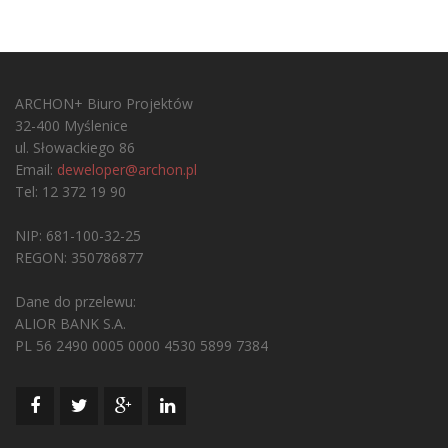
ARCHON+ Biuro Projektów
32-400 Myślenice
ul. Słowackiego 86
Email:
deweloper@archon.pl
Tel: 12 372 19 90
NIP: 681-100-32-25
REGON: 350786877
Dane do przelewu:
ALIOR BANK S.A.
PL 56 2490 0005 0000 4530 5899 7384