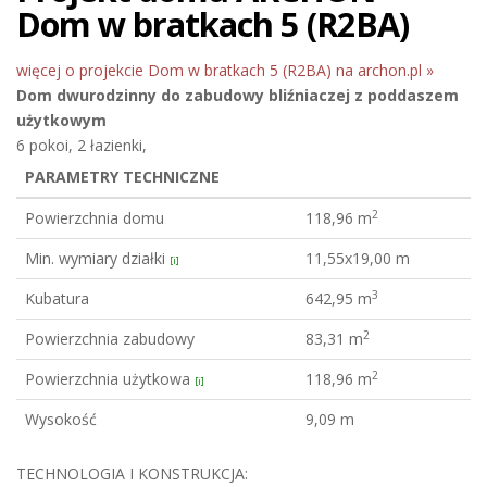
Dom w bratkach 5 (R2BA)
więcej o projekcie Dom w bratkach 5 (R2BA) na archon.pl »
Dom dwurodzinny do zabudowy bliźniaczej
z poddaszem
użytkowym
6 pokoi, 2 łazienki,
PARAMETRY TECHNICZNE
2
Powierzchnia domu
118,96 m
Min. wymiary działki
11,55x19,00 m
[i]
3
Kubatura
642,95 m
2
Powierzchnia zabudowy
83,31 m
2
Powierzchnia użytkowa
118,96 m
[i]
Wysokość
9,09 m
TECHNOLOGIA I KONSTRUKCJA: