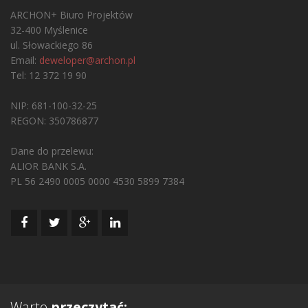
ARCHON+ Biuro Projektów
32-400 Myślenice
ul. Słowackiego 86
Email:
deweloper@archon.pl
Tel: 12 372 19 90
NIP: 681-100-32-25
REGON: 350786877
Dane do przelewu:
ALIOR BANK S.A.
PL 56 2490 0005 0000 4530 5899 7384
Warto
przeczytać: