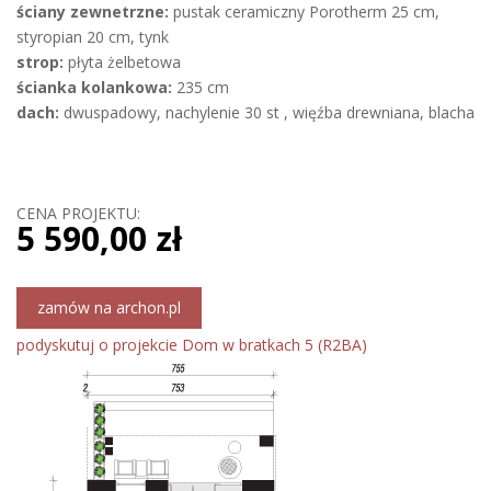
ściany zewnetrzne:
pustak ceramiczny Porotherm 25 cm,
styropian 20 cm, tynk
strop:
płyta żelbetowa
ścianka kolankowa:
235 cm
dach:
dwuspadowy, nachylenie 30 st , więźba drewniana, blacha
CENA PROJEKTU:
5 590,00 zł
zamów na archon.pl
podyskutuj o projekcie Dom w bratkach 5 (R2BA)