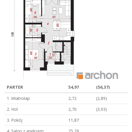
PARTER
54,97
(56,37)
1. Wiatrołap
2,72
(2,89)
2. Hol
2,70
(3,93)
3. Pokój
11,87
4. Salon z aneksem
25,29