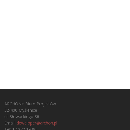
ARCHON+ Biuro Projektów
32-400 Myślenice
ul. Słowackiego 86
Email:
deweloper@archon.pl
Tel: 12 372 19 90