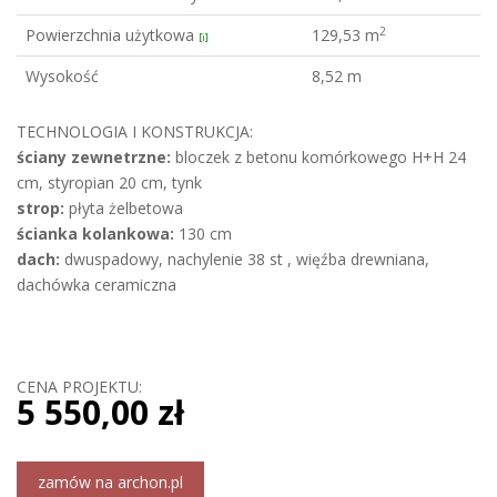
2
Powierzchnia użytkowa
129,53 m
[i]
Wysokość
8,52 m
TECHNOLOGIA I KONSTRUKCJA:
ściany zewnetrzne:
bloczek z betonu komórkowego H+H 24
cm, styropian 20 cm, tynk
strop:
płyta żelbetowa
ścianka kolankowa:
130 cm
dach:
dwuspadowy, nachylenie 38 st , więźba drewniana,
dachówka ceramiczna
CENA PROJEKTU:
5 550,00 zł
zamów na archon.pl