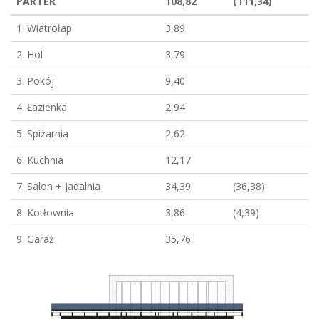
PARTER
108,82
(111,34)
1. Wiatrołap
3,89
2. Hol
3,79
3. Pokój
9,40
4. Łazienka
2,94
5. Spiżarnia
2,62
6. Kuchnia
12,17
7. Salon + Jadalnia
34,39
(36,38)
8. Kotłownia
3,86
(4,39)
9. Garaż
35,76