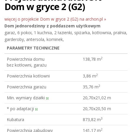
Dom w gryce 2 (G2)
więcej o projekcie Dom w gryce 2 (G2) na archon.pl »
Dom jednorodzinny
z poddaszem użytkowym
garaż, 6 pokoi, 1 kuchnia, 2 łazienki, spiżarka, kotłownia, pralnia,
garderoby, antersola, kominek,
PARAMETRY TECHNICZNE
2
Powierzchnia domu
138,78 m
bez kotłowni, garażu
2
Powierzchnia kotłowni
3,86 m
2
Powierzchnia garażu
35,76 m
Min. wymiary działki
20,70x21,02 m
[i]
* po adaptacji
20,70x20,50 m
[i]
3
Kubatura
873,82 m
2
Powierzchnia zabudowy
141,17 m