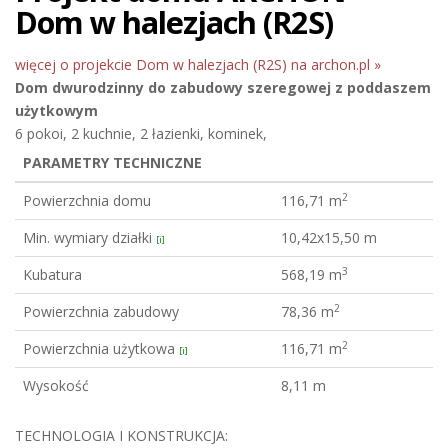
Dom w halezjach (R2S)
więcej o projekcie Dom w halezjach (R2S) na archon.pl »
Dom dwurodzinny do zabudowy szeregowej
z poddaszem
użytkowym
6 pokoi, 2 kuchnie, 2 łazienki, kominek,
PARAMETRY TECHNICZNE
2
Powierzchnia domu
116,71 m
Min. wymiary działki
10,42x15,50 m
[i]
3
Kubatura
568,19 m
2
Powierzchnia zabudowy
78,36 m
2
Powierzchnia użytkowa
116,71 m
[i]
Wysokość
8,11 m
TECHNOLOGIA I KONSTRUKCJA: