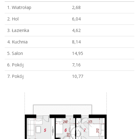
1. Wiatrołap
2,68
2. Hol
6,04
3. Łazienka
4,62
4. Kuchnia
8,14
5. Salon
14,95
6. Pokój
7,16
7. Pokój
10,77