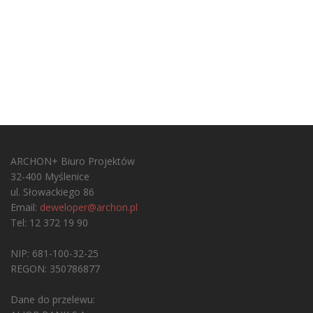
ARCHON+ Biuro Projektów
32-400 Myślenice
ul. Słowackiego 86
Email:
deweloper@archon.pl
Tel: 12 372 19 90
NIP: 681-100-32-25
REGON: 350786877
Dane do przelewu: