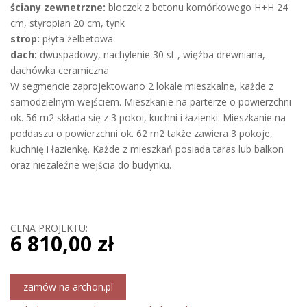
ściany zewnetrzne:
bloczek z betonu komórkowego H+H 24
cm, styropian 20 cm, tynk
strop:
płyta żelbetowa
dach:
dwuspadowy, nachylenie 30 st , więźba drewniana,
dachówka ceramiczna
W segmencie zaprojektowano 2 lokale mieszkalne, każde z
samodzielnym wejściem. Mieszkanie na parterze o powierzchni
ok. 56 m2 składa się z 3 pokoi, kuchni i łazienki. Mieszkanie na
poddaszu o powierzchni ok. 62 m2 także zawiera 3 pokoje,
kuchnię i łazienkę. Każde z mieszkań posiada taras lub balkon
oraz niezaleźne wejścia do budynku.
CENA PROJEKTU:
6 810,00 zł
zamów na archon.pl