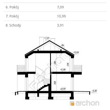
6. Pokój
7,09
7. Pokój
10,99
8. Schody
3,91