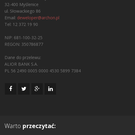
32-400 Myślenice
ul. Słowackiego 86
Email:
deweloper@archon.pl
Tel: 12 372 19 90
NIP: 681-100-32-25
REGON: 350786877
Dane do przelewu:
ALIOR BANK S.A.
PL 56 2490 0005 0000 4530 5899 7384
Warto
przeczytać: