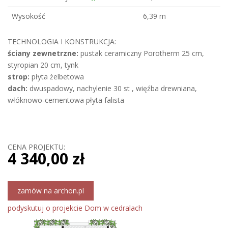
Wysokość
6,39 m
TECHNOLOGIA I KONSTRUKCJA:
ściany zewnetrzne:
pustak ceramiczny Porotherm 25 cm,
styropian 20 cm, tynk
strop:
płyta żelbetowa
dach:
dwuspadowy, nachylenie 30 st , więźba drewniana,
włóknowo-cementowa płyta falista
CENA PROJEKTU:
4 340,00 zł
zamów na archon.pl
podyskutuj o projekcie Dom w cedralach