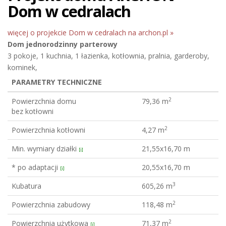
Dom w cedralach
więcej o projekcie Dom w cedralach na archon.pl »
Dom jednorodzinny
parterowy
3 pokoje, 1 kuchnia, 1 łazienka, kotłownia, pralnia, garderoby,
kominek,
PARAMETRY TECHNICZNE
2
Powierzchnia domu
79,36 m
bez kotłowni
2
Powierzchnia kotłowni
4,27 m
Min. wymiary działki
21,55x16,70 m
[i]
* po adaptacji
20,55x16,70 m
[i]
3
Kubatura
605,26 m
2
Powierzchnia zabudowy
118,48 m
2
Powierzchnia użytkowa
71,37 m
[i]