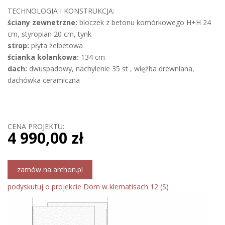
TECHNOLOGIA I KONSTRUKCJA:
ściany zewnetrzne:
bloczek z betonu komórkowego H+H 24
cm, styropian 20 cm, tynk
strop:
płyta żelbetowa
ścianka kolankowa:
134 cm
dach:
dwuspadowy, nachylenie 35 st , więźba drewniana,
dachówka ceramiczna
CENA PROJEKTU:
4 990,00 zł
zamów na archon.pl
podyskutuj o projekcie Dom w klematisach 12 (S)