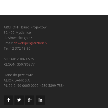
ARCHON+ Biuro Projektów
32-400 Myślenice
ul. Słowackiego 86
Email:
deweloper@archon.pl
Tel: 12 372 19 90
NIP: 681-100-32-25
REGON: 350786877
Dane do przelewu:
ALIOR BANK S.A.
PL 56 2490 0005 0000 4530 5899 7384