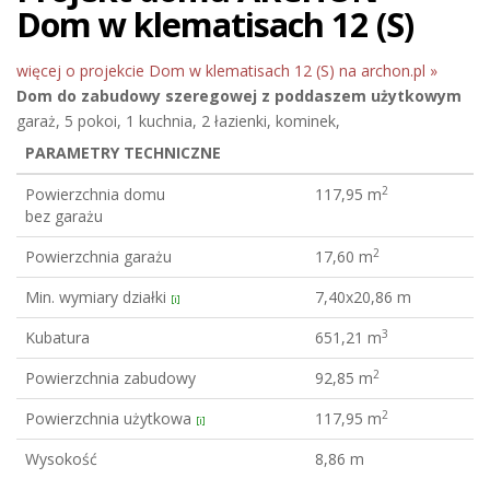
Dom w klematisach 12 (S)
więcej o projekcie Dom w klematisach 12 (S) na archon.pl »
Dom do zabudowy szeregowej
z poddaszem użytkowym
garaż, 5 pokoi, 1 kuchnia, 2 łazienki, kominek,
PARAMETRY TECHNICZNE
2
Powierzchnia domu
117,95 m
bez garażu
2
Powierzchnia garażu
17,60 m
Min. wymiary działki
7,40x20,86 m
[i]
3
Kubatura
651,21 m
2
Powierzchnia zabudowy
92,85 m
2
Powierzchnia użytkowa
117,95 m
[i]
Wysokość
8,86 m