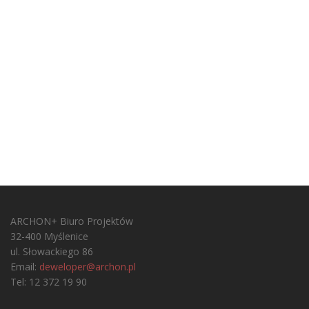
ARCHON+ Biuro Projektów
32-400 Myślenice
ul. Słowackiego 86
Email:
deweloper@archon.pl
Tel: 12 372 19 90