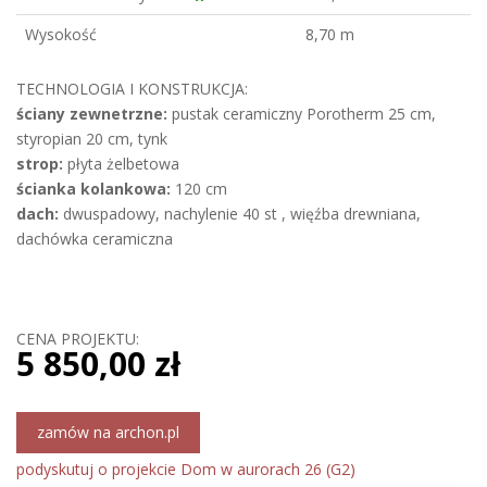
Wysokość
8,70 m
TECHNOLOGIA I KONSTRUKCJA:
ściany zewnetrzne:
pustak ceramiczny Porotherm 25 cm,
styropian 20 cm, tynk
strop:
płyta żelbetowa
ścianka kolankowa:
120 cm
dach:
dwuspadowy, nachylenie 40 st , więźba drewniana,
dachówka ceramiczna
CENA PROJEKTU:
5 850,00 zł
zamów na archon.pl
podyskutuj o projekcie Dom w aurorach 26 (G2)