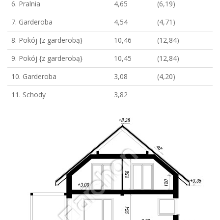
6. Pralnia
4,65
(6,19)
7. Garderoba
4,54
(4,71)
8. Pokój {z garderobą}
10,46
(12,84)
9. Pokój {z garderobą}
10,45
(12,84)
10. Garderoba
3,08
(4,20)
11. Schody
3,82