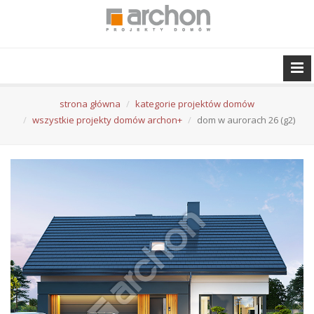
strona główna
kategorie projektów domów
wszystkie projekty domów archon+
dom w aurorach 26 (g2)