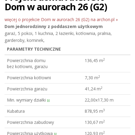
Dom w aurorach 26 (G2)
więcej o projekcie Dom w aurorach 26 (G2) na archon.pl »
Dom jednorodzinny
z poddaszem użytkowym
garaż, 5 pokoi, 1 kuchnia, 2 łazienki, kotłownia, pralnia,
garderoby, kominek,
PARAMETRY TECHNICZNE
2
Powierzchnia domu
136,45 m
bez kotłowni, garażu
2
Powierzchnia kotłowni
7,30 m
2
Powierzchnia garażu
41,24 m
Min. wymiary działki
22,00x17,30 m
[i]
3
Kubatura
878,95 m
2
Powierzchnia zabudowy
130,67 m
2
Powierzchnia użytkowa
120,93 m
[i]