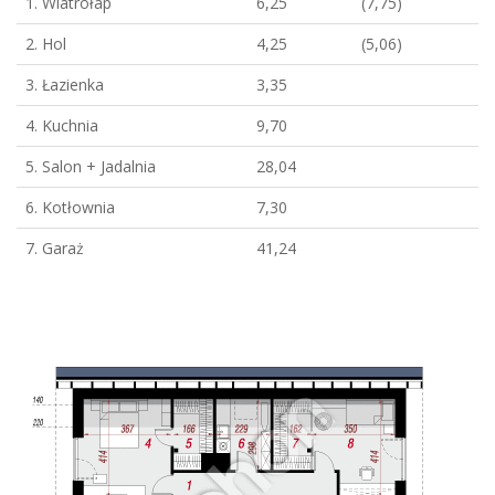
1. Wiatrołap
6,25
(7,75)
2. Hol
4,25
(5,06)
3. Łazienka
3,35
4. Kuchnia
9,70
5. Salon + Jadalnia
28,04
6. Kotłownia
7,30
7. Garaż
41,24