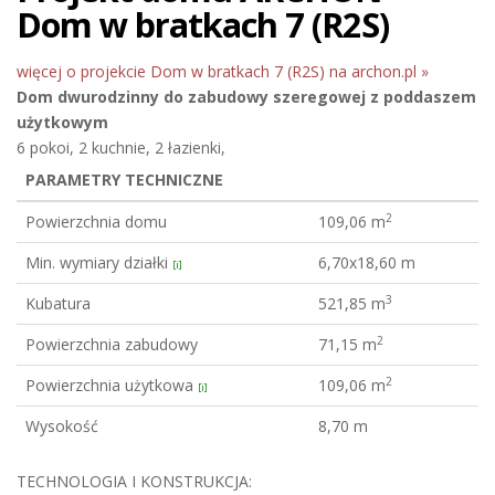
Dom w bratkach 7 (R2S)
więcej o projekcie Dom w bratkach 7 (R2S) na archon.pl »
Dom dwurodzinny do zabudowy szeregowej
z poddaszem
użytkowym
6 pokoi, 2 kuchnie, 2 łazienki,
PARAMETRY TECHNICZNE
2
Powierzchnia domu
109,06 m
Min. wymiary działki
6,70x18,60 m
[i]
3
Kubatura
521,85 m
2
Powierzchnia zabudowy
71,15 m
2
Powierzchnia użytkowa
109,06 m
[i]
Wysokość
8,70 m
TECHNOLOGIA I KONSTRUKCJA: