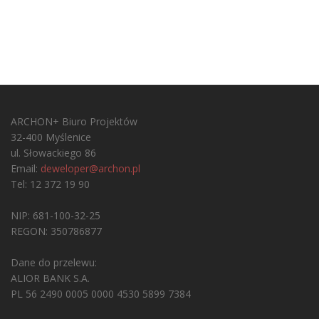
ARCHON+ Biuro Projektów
32-400 Myślenice
ul. Słowackiego 86
Email:
deweloper@archon.pl
Tel: 12 372 19 90
NIP: 681-100-32-25
REGON: 350786877
Dane do przelewu:
ALIOR BANK S.A.
PL 56 2490 0005 0000 4530 5899 7384