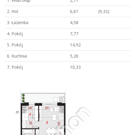
1. Wiatrołap
2,77
2. Hol
6,61
(9,32)
3. Łazienka
4,58
4. Pokój
7,77
5. Pokój
14,92
6. Kuchnia
5,26
7. Pokój
10,33