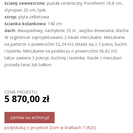
ściany zewnetrzne:
pustak ceramiczny Porotherm 18,8 cm,
styropian 20 cm, tynk
strop:
płyta żelbetowa
ścianka kolankowa:
140 cm
dach:
dwuspadowy, nachylenie 35 st , więźba drewniana, blacha
W segmencie zaprojektowano 2 lokale mieszkalne. Mieszkanie
na parterze o powierzchni 52,24 m2 składa się z 3 pokoi, kuchni
i łazienki. Mieszkanie na poddaszu o powierzchni 56,82 m2
także zawiera 3 pokoje, kuchnię i łazienkę. Każde z mieszkań
posiada taras lub balkon.
CENA PROJEKTU:
5 870,00 zł
zamów na archon.pl
podyskutuj o projekcie Dom w bratkach 7 (R2S)