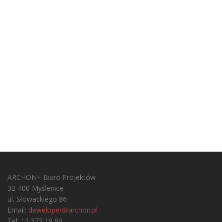
ARCHON+ Biuro Projektów
32-400 Myślenice
ul. Słowackiego 86
Email:
deweloper@archon.pl
Tel: 12 372 19 90