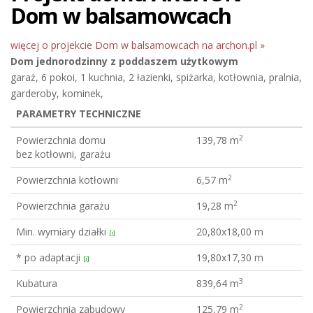
Dom w balsamowcach
więcej o projekcie Dom w balsamowcach na archon.pl »
Dom jednorodzinny
z poddaszem użytkowym
garaż, 6 pokoi, 1 kuchnia, 2 łazienki, spiżarka, kotłownia, pralnia,
garderoby, kominek,
PARAMETRY TECHNICZNE
2
Powierzchnia domu
139,78 m
bez kotłowni, garażu
2
Powierzchnia kotłowni
6,57 m
2
Powierzchnia garażu
19,28 m
Min. wymiary działki
20,80x18,00 m
[i]
* po adaptacji
19,80x17,30 m
[i]
3
Kubatura
839,64 m
2
Powierzchnia zabudowy
125,79 m