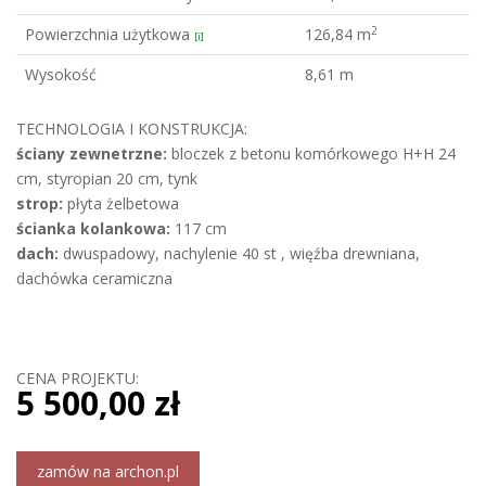
2
Powierzchnia użytkowa
126,84 m
[i]
Wysokość
8,61 m
TECHNOLOGIA I KONSTRUKCJA:
ściany zewnetrzne:
bloczek z betonu komórkowego H+H 24
cm, styropian 20 cm, tynk
strop:
płyta żelbetowa
ścianka kolankowa:
117 cm
dach:
dwuspadowy, nachylenie 40 st , więźba drewniana,
dachówka ceramiczna
CENA PROJEKTU:
5 500,00 zł
zamów na archon.pl