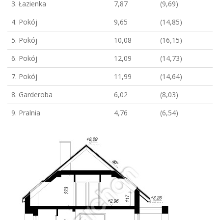
3. Łazienka
7,87
(9,69)
4. Pokój
9,65
(14,85)
5. Pokój
10,08
(16,15)
6. Pokój
12,09
(14,73)
7. Pokój
11,99
(14,64)
8. Garderoba
6,02
(8,03)
9. Pralnia
4,76
(6,54)