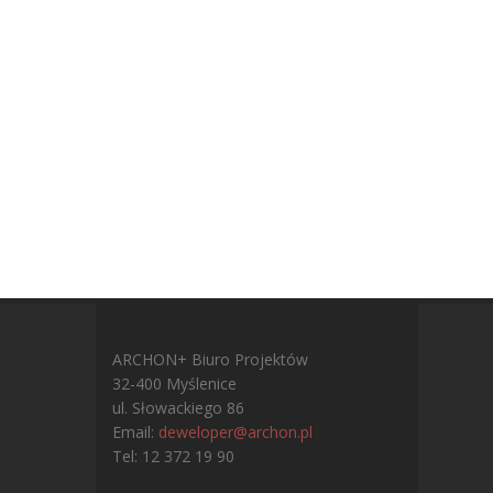
ARCHON+ Biuro Projektów
32-400 Myślenice
ul. Słowackiego 86
Email:
deweloper@archon.pl
Tel: 12 372 19 90