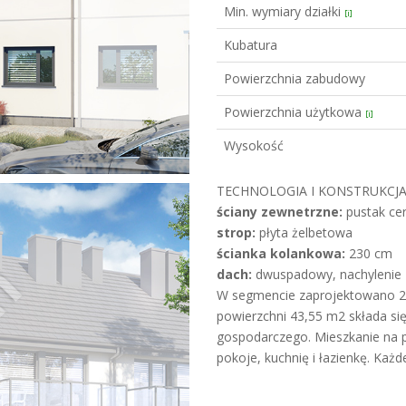
Min. wymiary działki
[i]
Kubatura
Powierzchnia zabudowy
Powierzchnia użytkowa
[i]
Wysokość
TECHNOLOGIA I KONSTRUKCJA
ściany zewnetrzne:
pustak cer
strop:
płyta żelbetowa
ścianka kolankowa:
230 cm
dach:
dwuspadowy, nachylenie 4
W segmencie zaprojektowano 2 l
powierzchni 43,55 m2 składa się 
gospodarczego. Mieszkanie na 
pokoje, kuchnię i łazienkę. Każd