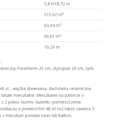
5,87x18,72 m
3
515,02 m
2
63,04 m
2
90,01 m
10,29 m
:
amiczny Porotherm 25 cm, styropian 20 cm, tynk
0 st , więźba drewniana, dachówka ceramiczna
okale mieszkalne. Mieszkanie na parterze o
z 2 pokoi, kuchni, łazienki i pomieszczenia
poddaszu o powierzchni 48,41 m2 także zawiera 3
e z mieszkań posiada taras lub balkon.