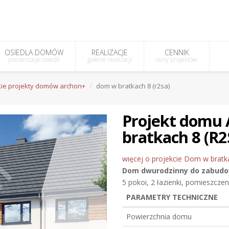
OSIEDLA DOMÓW
REALIZACJE
CENNIK
prezentacje osiedli
galerie realizacji
ceny projektów
ie projekty domów archon+
dom w bratkach 8 (r2sa)
Projekt dom
bratkach 8 (R2
więcej o projekcie Dom w bratka
Dom dwurodzinny do zabud
5 pokoi, 2 łazienki, pomieszcze
PARAMETRY TECHNICZNE
Powierzchnia domu