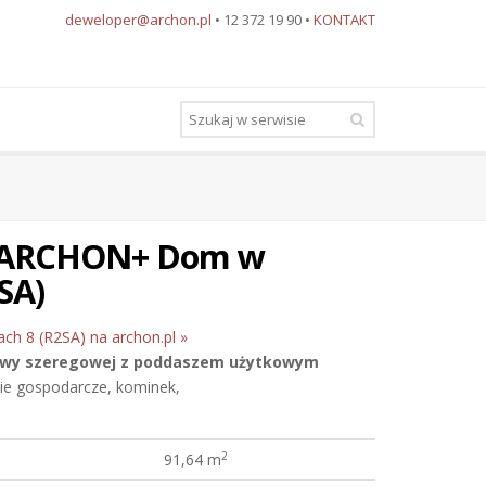
deweloper@archon.pl
• 12 372 19 90 •
KONTAKT
u ARCHON+ Dom w
SA)
ch 8 (R2SA) na archon.pl »
owy szeregowej
z poddaszem użytkowym
nie gospodarcze, kominek,
2
91,64 m