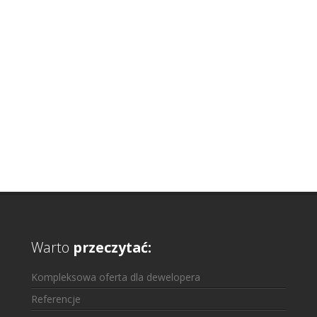
Warto
przeczytać:
Kompleksowa oferta dla dewelopera
Referencje