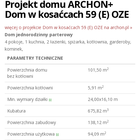
Projekt domu ARCHON+
Dom w kosaćcach 59 (E) OZE
więcej o projekcie Dom w kosaćcach 59 (E) OZE na archon.pl »
Dom jednorodzinny
parterowy
4 pokoje, 1 kuchnia, 2 łazienki, spiżarka, kotłownia, garderoby,
kominek,
PARAMETRY TECHNICZNE
2
Powierzchnia domu
101,50 m
bez kotłowni
2
Powierzchnia kotłowni
5,91 m
Min. wymiary działki
24,00x16,10 m
[i]
3
Kubatura
675,82 m
2
Powierzchnia zabudowy
138,12 m
2
Powierzchnia użytkowa
94,09 m
[i]