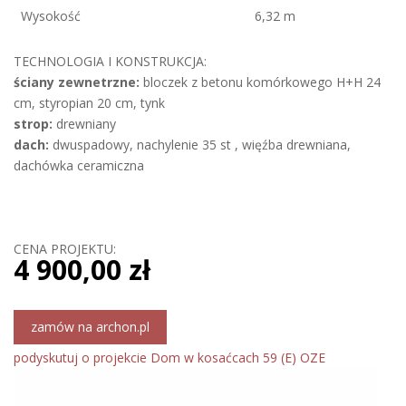
Wysokość
6,32 m
TECHNOLOGIA I KONSTRUKCJA:
ściany zewnetrzne:
bloczek z betonu komórkowego H+H 24
cm, styropian 20 cm, tynk
strop:
drewniany
dach:
dwuspadowy, nachylenie 35 st , więźba drewniana,
dachówka ceramiczna
CENA PROJEKTU:
4 900,00 zł
zamów na archon.pl
podyskutuj o projekcie Dom w kosaćcach 59 (E) OZE