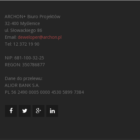
ARCHON+ Biuro Projektów
32-400 Myślenice
ul. Słowackiego 86
Email:
deweloper@archon.pl
Tel: 12 372 19 90
NIP: 681-100-32-25
REGON: 350786877
Dane do przelewu:
ALIOR BANK S.A.
PL 56 2490 0005 0000 4530 5899 7384