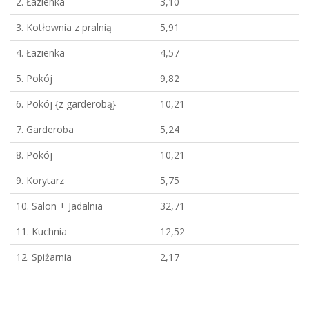
2. Łazienka
3,10
3. Kotłownia z pralnią
5,91
4. Łazienka
4,57
5. Pokój
9,82
6. Pokój {z garderobą}
10,21
7. Garderoba
5,24
8. Pokój
10,21
9. Korytarz
5,75
10. Salon + Jadalnia
32,71
11. Kuchnia
12,52
12. Spiżarnia
2,17