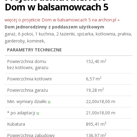
Dom w balsamowcach 5
więcej o projekcie Dom w balsamowcach 5 na archon.pl »
Dom jednorodzinny
z poddaszem użytkowym
garaż, 6 pokoi, 1 kuchnia, 2 łazienki, spiżarka, kotłownia, pralnia,
garderoby, kominek,
PARAMETRY TECHNICZNE
2
Powierzchnia domu
152,40 m
bez kotłowni, garażu
2
Powierzchnia kotłowni
6,57 m
2
Powierzchnia garażu
19,28 m
Min. wymiary działki
22,00x18,00 m
[i]
* po adaptacji
21,00x18,00 m
[i]
3
Kubatura
895,41 m
2
Powierzchnia zabudowy
136,97 m