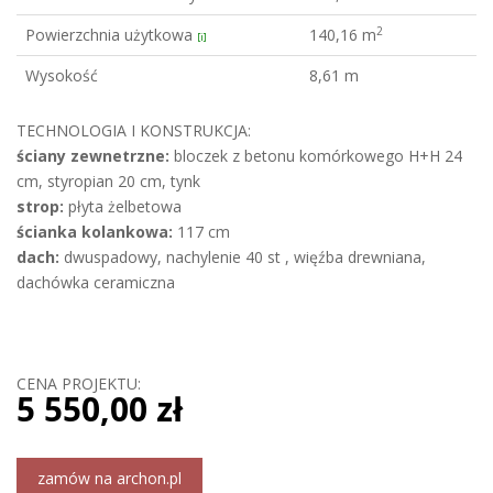
2
Powierzchnia użytkowa
140,16 m
[i]
Wysokość
8,61 m
TECHNOLOGIA I KONSTRUKCJA:
ściany zewnetrzne:
bloczek z betonu komórkowego H+H 24
cm, styropian 20 cm, tynk
strop:
płyta żelbetowa
ścianka kolankowa:
117 cm
dach:
dwuspadowy, nachylenie 40 st , więźba drewniana,
dachówka ceramiczna
CENA PROJEKTU:
5 550,00 zł
zamów na archon.pl