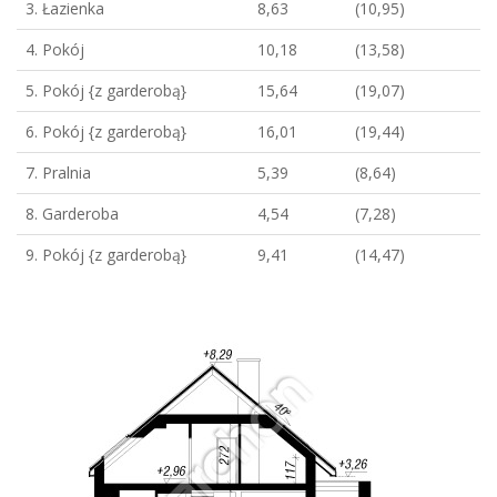
3. Łazienka
8,63
(10,95)
4. Pokój
10,18
(13,58)
5. Pokój {z garderobą}
15,64
(19,07)
6. Pokój {z garderobą}
16,01
(19,44)
7. Pralnia
5,39
(8,64)
8. Garderoba
4,54
(7,28)
9. Pokój {z garderobą}
9,41
(14,47)