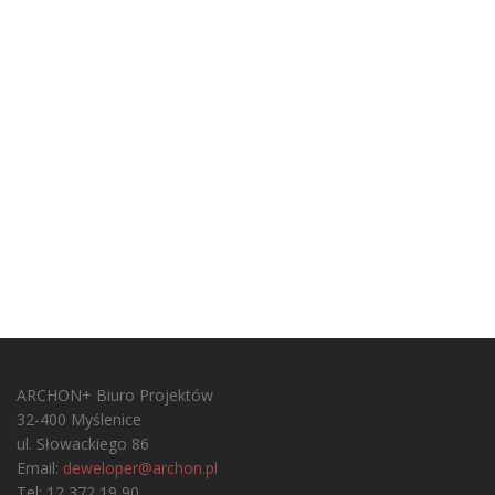
ARCHON+ Biuro Projektów
32-400 Myślenice
ul. Słowackiego 86
Email:
deweloper@archon.pl
Tel: 12 372 19 90