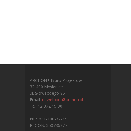
ARCHON+ Biuro Projektów
32-400 Myślenice
ul. Słowackiego 86
Email:
deweloper@archon.pl
Tel: 12 372 19 90
NIP: 681-100-32-25
REGON: 350786877