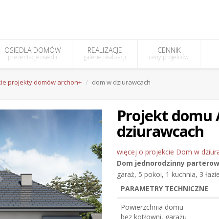
OSIEDLA DOMÓW
REALIZACJE
CENNIK
prezentacje osiedli
galerie realizacji
ceny projektów
ie projekty domów archon+
dom w dziurawcach
Projekt dom
dziurawcach
więcej o projekcie Dom w dziur
Dom jednorodzinny
partero
garaż, 5 pokoi, 1 kuchnia, 3 łazi
PARAMETRY TECHNICZNE
Powierzchnia domu
bez kotłowni, garażu