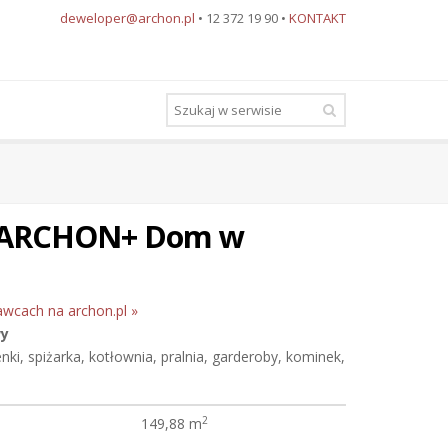
deweloper@archon.pl
• 12 372 19 90 •
KONTAKT
u ARCHON+ Dom w
awcach na archon.pl »
wy
enki, spiżarka, kotłownia, pralnia, garderoby, kominek,
2
149,88 m