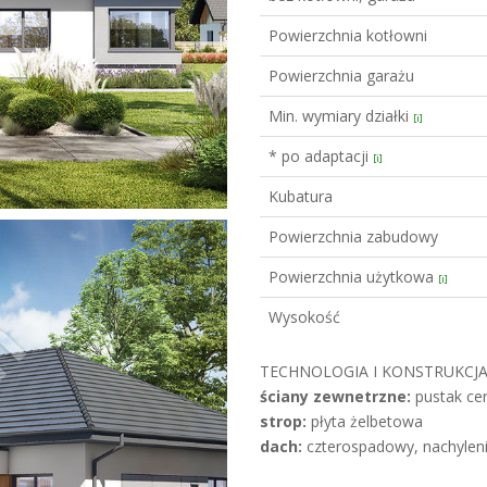
Powierzchnia kotłowni
Powierzchnia garażu
Min. wymiary działki
[i]
* po adaptacji
[i]
Kubatura
Powierzchnia zabudowy
Powierzchnia użytkowa
[i]
Wysokość
TECHNOLOGIA I KONSTRUKCJA
ściany zewnetrzne:
pustak cer
strop:
płyta żelbetowa
dach:
czterospadowy, nachyleni