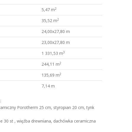
2
5,47 m
2
35,52 m
24,00x27,80 m
23,00x27,80 m
3
1 331,53 m
2
244,11 m
2
135,69 m
7,14 m
:
amiczny Porotherm 25 cm, styropian 20 cm, tynk
e 30 st , więźba drewniana, dachówka ceramiczna