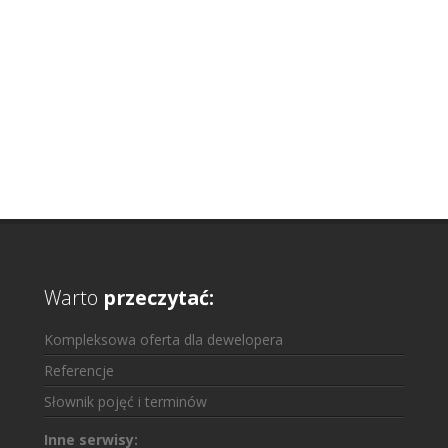
Warto
przeczytać:
Kompleksowa oferta dla dewelopera
Referencje
Słownik pojęć i terminów
Inne serwisy: