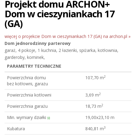
Projekt domu ARCHON+
Dom w cieszyniankach 17
(GA)
więcej o projekcie Dom w cieszyniankach 17 (GA) na archon.pl »
Dom jednorodzinny
parterowy
garaż, 4 pokoje, 1 kuchnia, 2 łazienki, spiżarka, kotłownia,
garderoby, kominek,
PARAMETRY TECHNICZNE
2
Powierzchnia domu
107,70 m
bez kotłowni, garażu
2
Powierzchnia kotłowni
3,69 m
2
Powierzchnia garażu
18,73 m
Min. wymiary działki
19,00x23,10 m
[i]
3
Kubatura
840,81 m