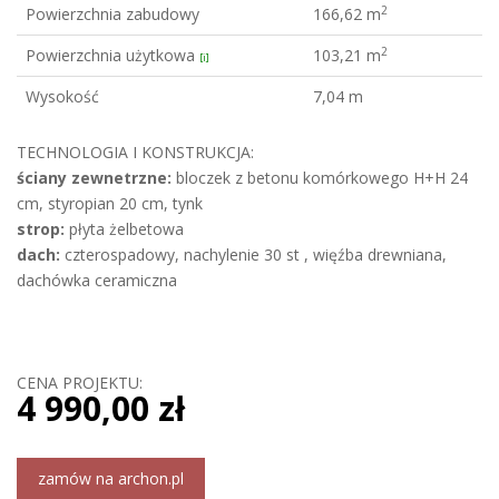
2
Powierzchnia zabudowy
166,62 m
2
Powierzchnia użytkowa
103,21 m
[i]
Wysokość
7,04 m
TECHNOLOGIA I KONSTRUKCJA:
ściany zewnetrzne:
bloczek z betonu komórkowego H+H 24
cm, styropian 20 cm, tynk
strop:
płyta żelbetowa
dach:
czterospadowy, nachylenie 30 st , więźba drewniana,
dachówka ceramiczna
CENA PROJEKTU:
4 990,00 zł
zamów na archon.pl