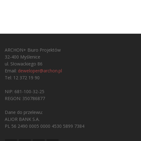
ARCHON+ Biuro Projektów
32-400 Myślenice
ul. Słowackiego 86
Email:
deweloper@archon.pl
Tel: 12 372 19 90
NIP: 681-100-32-25
REGON: 350786877
Dane do przelewu:
ALIOR BANK S.A.
PL 56 2490 0005 0000 4530 5899 7384