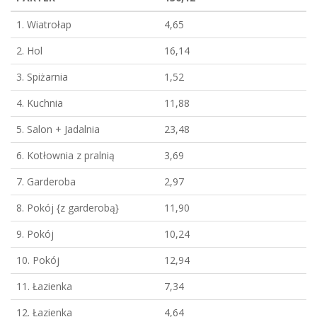
1. Wiatrołap
4,65
2. Hol
16,14
3. Spiżarnia
1,52
4. Kuchnia
11,88
5. Salon + Jadalnia
23,48
6. Kotłownia z pralnią
3,69
7. Garderoba
2,97
8. Pokój {z garderobą}
11,90
9. Pokój
10,24
10. Pokój
12,94
11. Łazienka
7,34
12. Łazienka
4,64