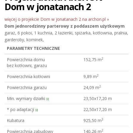
Dom w jonatanach 2
więcej o projekcie Dom w jonatanach 2 na archon.pl »
Dom jednorodzinny
parterowy z poddaszem użytkowym
garaż, 6 pokoi, 1 kuchnia, 2 łazienki, spiżarka, kotłownia, pralnia,
garderoby, kominek,
PARAMETRY TECHNICZNE
2
Powierzchnia domu
152,75 m
bez kotłowni, garażu
2
Powierzchnia kotłowni
9,89 m
2
Powierzchnia garażu
24,09 m
Min. wymiary działki
23,50x17,20 m
[i]
* po adaptacji
22,50x17,20 m
[i]
3
Kubatura
925,50 m
2
Powierzchnia zabudowy
140,26 m