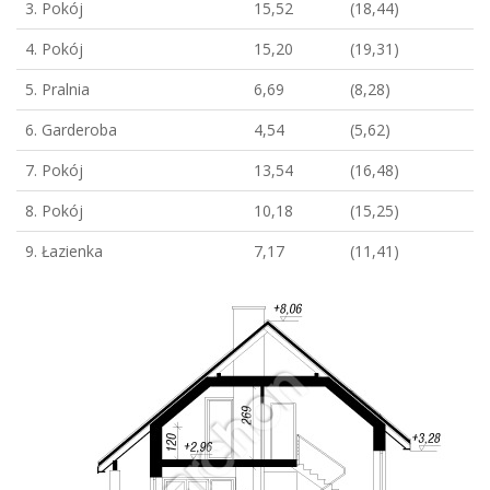
3. Pokój
15,52
(18,44)
4. Pokój
15,20
(19,31)
5. Pralnia
6,69
(8,28)
6. Garderoba
4,54
(5,62)
7. Pokój
13,54
(16,48)
8. Pokój
10,18
(15,25)
9. Łazienka
7,17
(11,41)