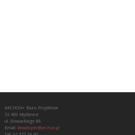
ARCHON+ Biuro Projektów
32-400 Myślenice
ul. Słowackiego 86
Email:
deweloper@archon.pl
Tel: 12 372 19 90