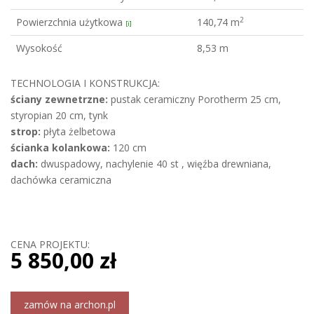
2
Powierzchnia użytkowa
140,74 m
[i]
Wysokość
8,53 m
TECHNOLOGIA I KONSTRUKCJA:
ściany zewnetrzne:
pustak ceramiczny Porotherm 25 cm,
styropian 20 cm, tynk
strop:
płyta żelbetowa
ścianka kolankowa:
120 cm
dach:
dwuspadowy, nachylenie 40 st , więźba drewniana,
dachówka ceramiczna
CENA PROJEKTU:
5 850,00 zł
zamów na archon.pl