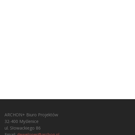
ARCHON+ Biuro Projektów
32-400 Myślenice
ul. Słowackiego 86
Email:
deweloper@archon.pl