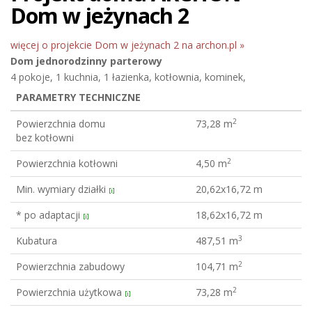
Dom w jeżynach 2
więcej o projekcie Dom w jeżynach 2 na archon.pl »
Dom jednorodzinny
parterowy
4 pokoje, 1 kuchnia, 1 łazienka, kotłownia, kominek,
PARAMETRY TECHNICZNE
2
Powierzchnia domu
73,28 m
bez kotłowni
2
Powierzchnia kotłowni
4,50 m
Min. wymiary działki
20,62x16,72 m
[i]
* po adaptacji
18,62x16,72 m
[i]
3
Kubatura
487,51 m
2
Powierzchnia zabudowy
104,71 m
2
Powierzchnia użytkowa
73,28 m
[i]