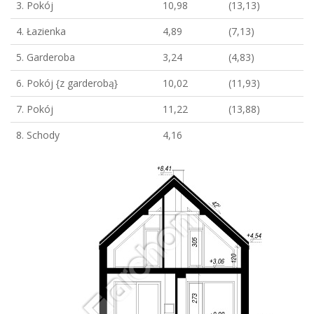
3. Pokój
10,98
(13,13)
4. Łazienka
4,89
(7,13)
5. Garderoba
3,24
(4,83)
6. Pokój {z garderobą}
10,02
(11,93)
7. Pokój
11,22
(13,88)
8. Schody
4,16