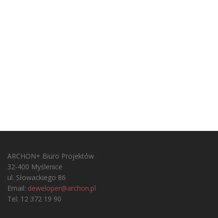
ARCHON+ Biuro Projektów
32-400 Myślenice
ul. Słowackiego 86
Email:
deweloper@archon.pl
Tel: 12 372 19 90