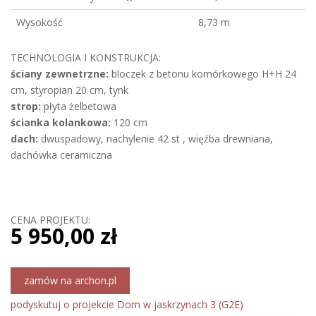
Wysokość
8,73 m
TECHNOLOGIA I KONSTRUKCJA:
ściany zewnetrzne:
bloczek z betonu komórkowego H+H 24
cm, styropian 20 cm, tynk
strop:
płyta żelbetowa
ścianka kolankowa:
120 cm
dach:
dwuspadowy, nachylenie 42 st , więźba drewniana,
dachówka ceramiczna
CENA PROJEKTU:
5 950,00 zł
zamów na archon.pl
podyskutuj o projekcie Dom w jaskrzynach 3 (G2E)