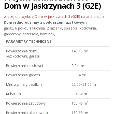
Dom w jaskrzynach 3 (G2E)
więcej o projekcie Dom w jaskrzynach 3 (G2E) na archon.pl »
Dom jednorodzinny
z poddaszem użytkowym
garaż, 6 pokoi, 1 kuchnia, 2 łazienki, spiżarka, kotłownia,
garderoby, antersola, kominek,
PARAMETRY TECHNICZNE
2
Powierzchnia domu
149,15 m
bez kotłowni, garażu
2
Powierzchnia kotłowni
5,24 m
2
Powierzchnia garażu
38,94 m
Min. wymiary działki
22,00x21,60 m
[i]
3
Kubatura
984,82 m
2
Powierzchnia zabudowy
165,40 m
2
Powierzchnia użytkowa
139,65 m
[i]