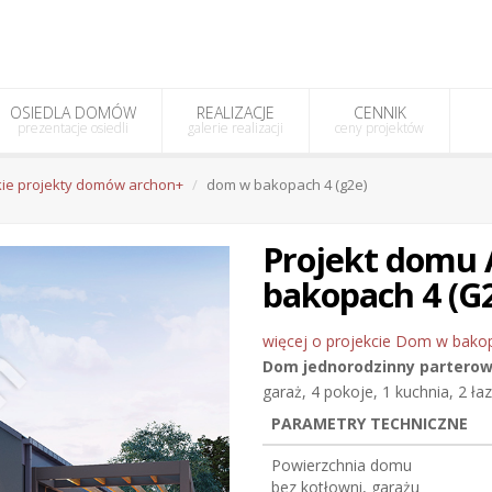
OSIEDLA DOMÓW
REALIZACJE
CENNIK
prezentacje osiedli
galerie realizacji
ceny projektów
ie projekty domów archon+
dom w bakopach 4 (g2e)
Projekt dom
bakopach 4 (G
więcej o projekcie Dom w bakop
Dom jednorodzinny
partero
garaż, 4 pokoje, 1 kuchnia, 2 ła
PARAMETRY TECHNICZNE
Powierzchnia domu
bez kotłowni, garażu