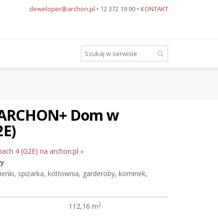
deweloper@archon.pl
• 12 372 19 90 •
KONTAKT
u ARCHON+ Dom w
2E)
ach 4 (G2E) na archon.pl »
wy
zienki, spiżarka, kotłownia, garderoby, kominek,
2
112,16 m