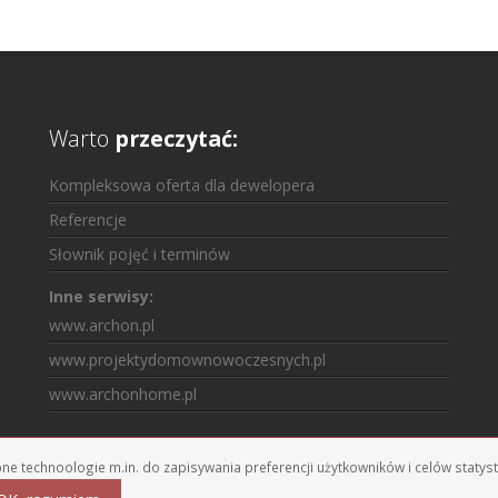
Warto
przeczytać:
Kompleksowa oferta dla dewelopera
Referencje
Słownik pojęć i terminów
Inne serwisy:
www.archon.pl
www.projektydomownowoczesnych.pl
www.archonhome.pl
obne technoologie m.in. do zapisywania preferencji użytkowników i celów staty