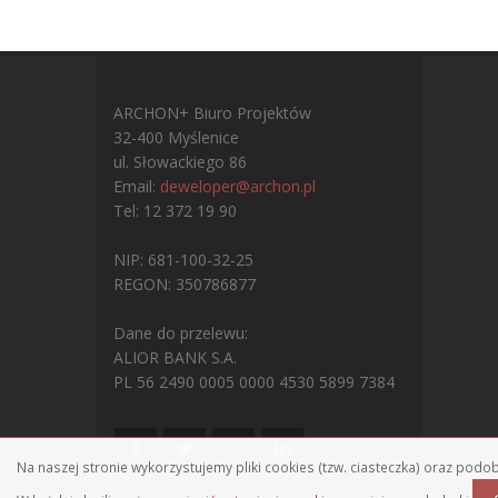
ARCHON+ Biuro Projektów
32-400 Myślenice
ul. Słowackiego 86
Email:
deweloper@archon.pl
Tel: 12 372 19 90
NIP: 681-100-32-25
REGON: 350786877
Dane do przelewu:
ALIOR BANK S.A.
PL 56 2490 0005 0000 4530 5899 7384
Na naszej stronie wykorzystujemy pliki cookies (tzw. ciasteczka) oraz pod