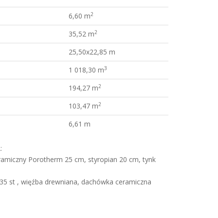
2
6,60 m
2
35,52 m
25,50x22,85 m
3
1 018,30 m
2
194,27 m
2
103,47 m
6,61 m
:
amiczny Porotherm 25 cm, styropian 20 cm, tynk
5 st , więźba drewniana, dachówka ceramiczna