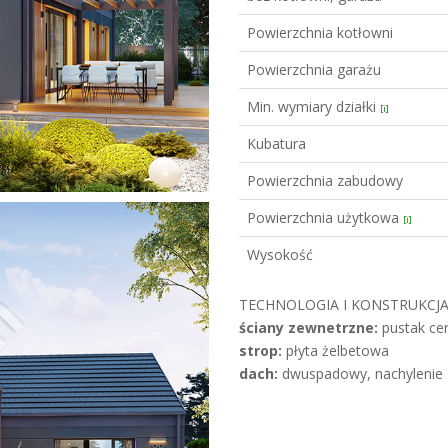
Powierzchnia kotłowni
Powierzchnia garażu
Min. wymiary działki
[i]
Kubatura
Powierzchnia zabudowy
Powierzchnia użytkowa
[i]
Wysokość
TECHNOLOGIA I KONSTRUKCJA
ściany zewnetrzne:
pustak cer
strop:
płyta żelbetowa
dach:
dwuspadowy, nachylenie 3