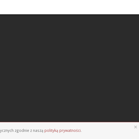
×
stycznych zgodnie z naszą
polityką prywatności
.