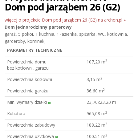
Dom pod jarząbem 26 (G2)
więcej o projekcie Dom pod jarząbem 26 (G2) na archon.pl »
Dom jednorodzinny
parterowy
garaż, 5 pokoi, 1 kuchnia, 1 łazienka, spiżarka, WC, kotłownia,
garderoby, kominek,
PARAMETRY TECHNICZNE
2
Powierzchnia domu
107,20 m
bez kotłowni, garażu
2
Powierzchnia kotłowni
3,15 m
2
Powierzchnia garażu
36,60 m
Min. wymiary działki
23,70x23,20 m
[i]
3
Kubatura
965,08 m
2
Powierzchnia zabudowy
188,22 m
2
Powierzchnia użytkowa
100,51 m
[i]