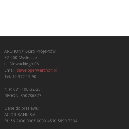
ARCHON+ Biuro Projektów
32-400 Myślenice
ul. Słowackiego 86
Email:
deweloper@archon.pl
Tel: 12 372 19 90
NIP: 681-100-32-25
REGON: 350786877
Dane do przelewu:
ALIOR BANK S.A.
PL 56 2490 0005 0000 4530 5899 7384