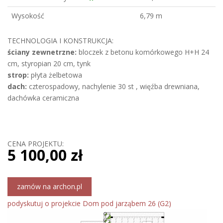
Wysokość
6,79 m
TECHNOLOGIA I KONSTRUKCJA:
ściany zewnetrzne:
bloczek z betonu komórkowego H+H 24
cm, styropian 20 cm, tynk
strop:
płyta żelbetowa
dach:
czterospadowy, nachylenie 30 st , więźba drewniana,
dachówka ceramiczna
CENA PROJEKTU:
5 100,00 zł
zamów na archon.pl
podyskutuj o projekcie Dom pod jarząbem 26 (G2)