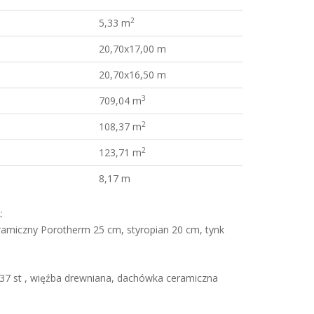
2
5,33 m
20,70x17,00 m
20,70x16,50 m
3
709,04 m
2
108,37 m
2
123,71 m
8,17 m
:
amiczny Porotherm 25 cm, styropian 20 cm, tynk
7 st , więźba drewniana, dachówka ceramiczna