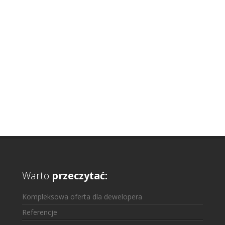
Warto
przeczytać:
Kompleksowa oferta dla dewelopera
Referencje