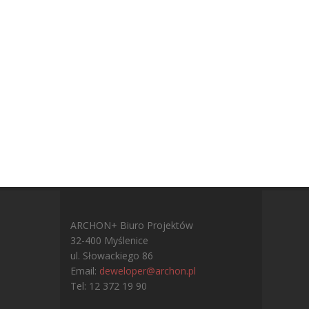
ARCHON+ Biuro Projektów
32-400 Myślenice
ul. Słowackiego 86
Email:
deweloper@archon.pl
Tel: 12 372 19 90