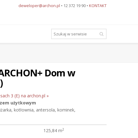
deweloper@archon.pl
• 12 372 19 90 •
KONTAKT
u ARCHON+ Dom w
)
sach 3 (E) na archon.pl »
szem użytkowym
piżarka, kotłownia, antersola, kominek,
2
125,84 m