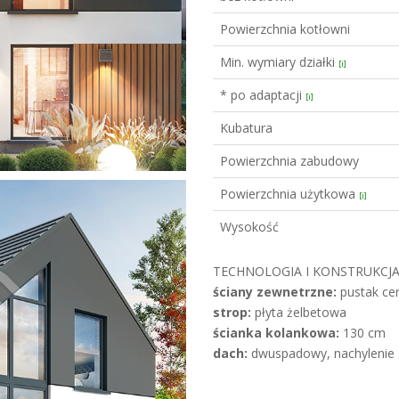
Powierzchnia kotłowni
Min. wymiary działki
[i]
* po adaptacji
[i]
Kubatura
Powierzchnia zabudowy
Powierzchnia użytkowa
[i]
Wysokość
TECHNOLOGIA I KONSTRUKCJA
ściany zewnetrzne:
pustak cer
strop:
płyta żelbetowa
ścianka kolankowa:
130 cm
dach:
dwuspadowy, nachylenie 3