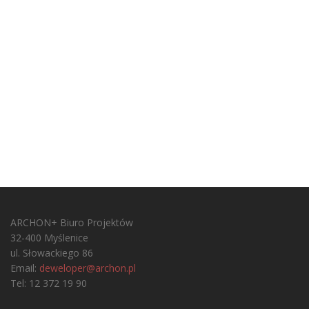
ARCHON+ Biuro Projektów
32-400 Myślenice
ul. Słowackiego 86
Email:
deweloper@archon.pl
Tel: 12 372 19 90