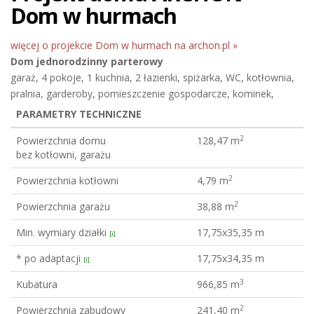
Dom w hurmach
więcej o projekcie Dom w hurmach na archon.pl »
Dom jednorodzinny
parterowy
garaż, 4 pokoje, 1 kuchnia, 2 łazienki, spiżarka, WC, kotłownia,
pralnia, garderoby, pomieszczenie gospodarcze, kominek,
PARAMETRY TECHNICZNE
2
Powierzchnia domu
128,47 m
bez kotłowni, garażu
2
Powierzchnia kotłowni
4,79 m
2
Powierzchnia garażu
38,88 m
Min. wymiary działki
17,75x35,35 m
[i]
* po adaptacji
17,75x34,35 m
[i]
3
Kubatura
966,85 m
2
Powierzchnia zabudowy
241,40 m