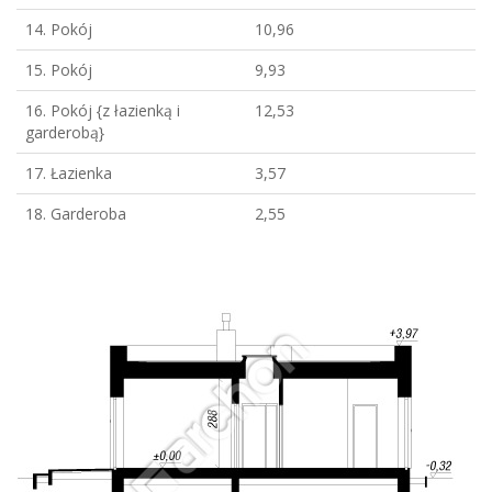
14. Pokój
10,96
15. Pokój
9,93
16. Pokój {z łazienką i
12,53
garderobą}
17. Łazienka
3,57
18. Garderoba
2,55