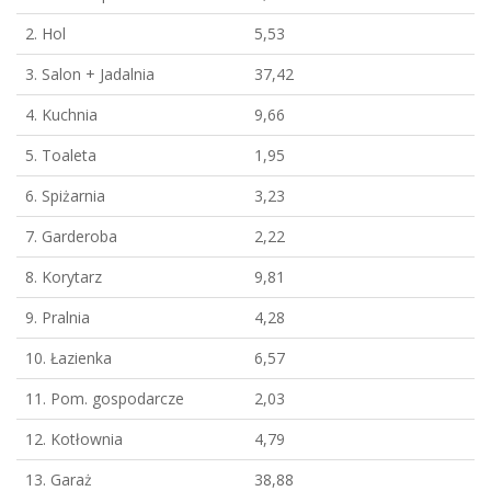
2. Hol
5,53
3. Salon + Jadalnia
37,42
4. Kuchnia
9,66
5. Toaleta
1,95
6. Spiżarnia
3,23
7. Garderoba
2,22
8. Korytarz
9,81
9. Pralnia
4,28
10. Łazienka
6,57
11. Pom. gospodarcze
2,03
12. Kotłownia
4,79
13. Garaż
38,88