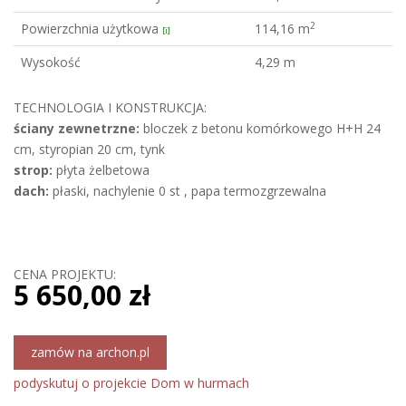
2
Powierzchnia użytkowa
114,16 m
[i]
Wysokość
4,29 m
TECHNOLOGIA I KONSTRUKCJA:
ściany zewnetrzne:
bloczek z betonu komórkowego H+H 24
cm, styropian 20 cm, tynk
strop:
płyta żelbetowa
dach:
płaski, nachylenie 0 st , papa termozgrzewalna
CENA PROJEKTU:
5 650,00 zł
zamów na archon.pl
podyskutuj o projekcie Dom w hurmach