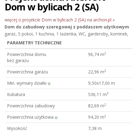
Dom w bylicach 2 (SA)
więcej o projekcie Dom w bylicach 2 (SA) na archon.pl »
Dom do zabudowy szeregowej
z poddaszem użytkowym
garaż, 5 pokoi, 1 kuchnia, 1 łazienka, WC, garderoby, kominek,
PARAMETRY TECHNICZNE
2
Powierzchnia domu
96,74 m
bez garażu
2
Powierzchnia garażu
22,96 m
Min. wymiary działki
9,50x17,00 m
[i]
3
Kubatura
536,11 m
2
Powierzchnia zabudowy
82,69 m
2
Powierzchnia użytkowa
94,20 m
[i]
Wysokość
7,38 m