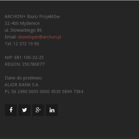
ARCHON+ Biuro Projektów
32-400 Myślenice
ul. Słowackiego 86
Email:
deweloper@archon.pl
Tel: 12 372 19 90
NIP: 681-100-32-25
REGON: 350786877
Dane do przelewu:
ALIOR BANK S.A.
PL 56 2490 0005 0000 4530 5899 7384