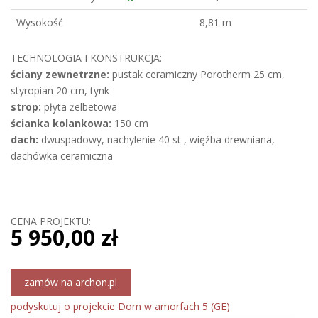
Wysokość
8,81 m
TECHNOLOGIA I KONSTRUKCJA:
ściany zewnetrzne:
pustak ceramiczny Porotherm 25 cm,
styropian 20 cm, tynk
strop:
płyta żelbetowa
ścianka kolankowa:
150 cm
dach:
dwuspadowy, nachylenie 40 st , więźba drewniana,
dachówka ceramiczna
CENA PROJEKTU:
5 950,00 zł
zamów na archon.pl
podyskutuj o projekcie Dom w amorfach 5 (GE)