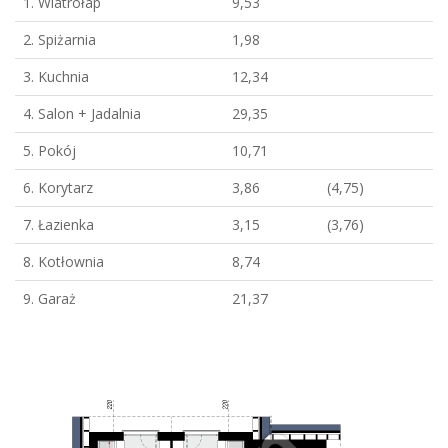
1. Wiatrołap
9,53
2. Spiżarnia
1,98
3. Kuchnia
12,34
4. Salon + Jadalnia
29,35
5. Pokój
10,71
6. Korytarz
3,86
(4,75)
7. Łazienka
3,15
(3,76)
8. Kotłownia
8,74
9. Garaż
21,37