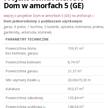
Dom w amorfach 5 (GE)
więcej o projekcie Dom w amorfach 5 (GE) na archon.pl »
Dom jednorodzinny
z poddaszem użytkowym
garaż, 6 pokoi, 1 kuchnia, 3 łazienki, spiżarka, kotłownia, pralnia,
garderoby, antersola, kominek,
PARAMETRY TECHNICZNE
2
Powierzchnia domu
159,91 m
bez kotłowni, garażu
2
Powierzchnia kotłowni
8,74 m
2
Powierzchnia garażu
21,37 m
Min. wymiary działki
20,60x19,30 m
[i]
3
Kubatura
953,57 m
2
Powierzchnia zabudowy
135,84 m
2
Powierzchnia użytkowa
148,64 m
[i]