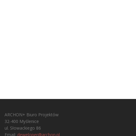
ARCHON+ Biuro Projektów
32-400 Myślenice
ul. Słowackiego 86
Email:
deweloper@archon.pl