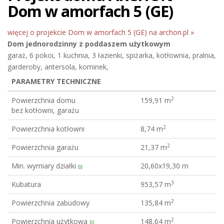
Dom w amorfach 5 (GE)
więcej o projekcie Dom w amorfach 5 (GE) na archon.pl »
Dom jednorodzinny
z poddaszem użytkowym
garaż, 6 pokoi, 1 kuchnia, 3 łazienki, spiżarka, kotłownia, pralnia,
garderoby, antersola, kominek,
PARAMETRY TECHNICZNE
2
Powierzchnia domu
159,91 m
bez kotłowni, garażu
2
Powierzchnia kotłowni
8,74 m
2
Powierzchnia garażu
21,37 m
Min. wymiary działki
20,60x19,30 m
[i]
3
Kubatura
953,57 m
2
Powierzchnia zabudowy
135,84 m
2
Powierzchnia użytkowa
148,64 m
[i]