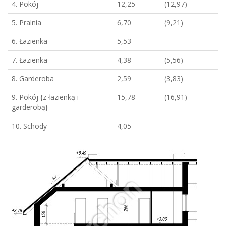
4. Pokój
12,25
(12,97)
5. Pralnia
6,70
(9,21)
6. Łazienka
5,53
7. Łazienka
4,38
(5,56)
8. Garderoba
2,59
(3,83)
9. Pokój {z łazienką i
15,78
(16,91)
garderobą}
10. Schody
4,05