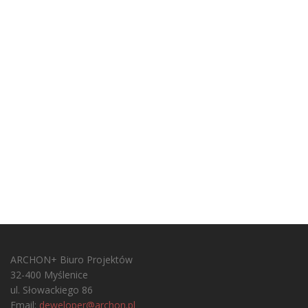
ARCHON+ Biuro Projektów
32-400 Myślenice
ul. Słowackiego 86
Email:
deweloper@archon.pl