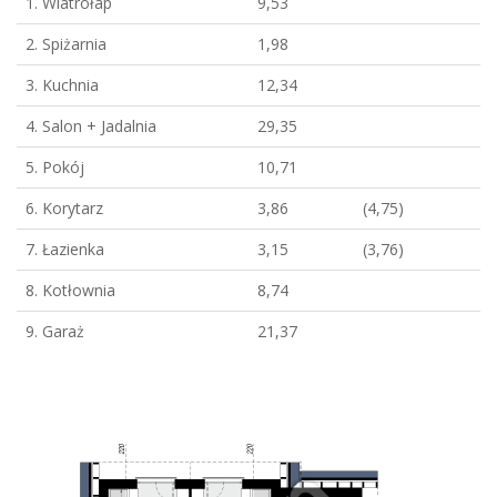
1. Wiatrołap
9,53
2. Spiżarnia
1,98
3. Kuchnia
12,34
4. Salon + Jadalnia
29,35
5. Pokój
10,71
6. Korytarz
3,86
(4,75)
7. Łazienka
3,15
(3,76)
8. Kotłownia
8,74
9. Garaż
21,37