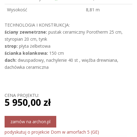
Wysokość
8,81 m
TECHNOLOGIA I KONSTRUKCJA:
ściany zewnetrzne:
pustak ceramiczny Porotherm 25 cm,
styropian 20 cm, tynk
strop:
płyta żelbetowa
ścianka kolankowa:
150 cm
dach:
dwuspadowy, nachylenie 40 st , więźba drewniana,
dachówka ceramiczna
CENA PROJEKTU:
5 950,00 zł
zamów na archon.pl
podyskutuj o projekcie Dom w amorfach 5 (GE)