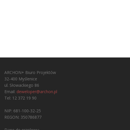
ARCHON+ Biuro Projektów
32-400 Myślenice
ul. Słowackiego 86
Email:
deweloper@archon.pl
Tel: 12 372 19 90
NIP: 681-100-32-25
REGON: 350786877
Dane do przelewu: