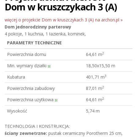
Dom w kruszczykach 3 (A)
więcej o projekcie Dom w kruszczykach 3 (A) na archon.pl »
Dom jednorodzinny
parterowy
4 pokoje, 1 kuchnia, 1 łazienka, kominek,
PARAMETRY TECHNICZNE
2
Powierzchnia domu
64,61 m
Min. wymiary działki
18,50x15,50 m
[i]
3
Kubatura
401,71 m
2
Powierzchnia zabudowy
87,01 m
2
Powierzchnia użytkowa
64,61 m
[i]
Wysokość
5,74 m
TECHNOLOGIA I KONSTRUKCJA:
ściany zewnetrzne:
pustak ceramiczny Porotherm 25 cm,