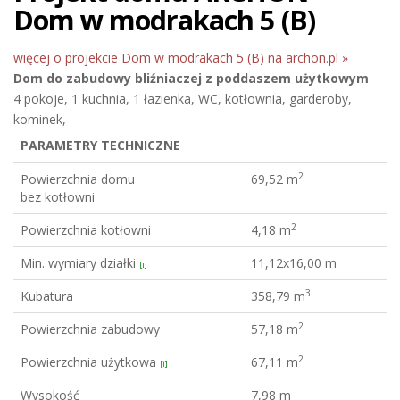
Dom w modrakach 5 (B)
więcej o projekcie Dom w modrakach 5 (B) na archon.pl »
Dom do zabudowy bliźniaczej
z poddaszem użytkowym
4 pokoje, 1 kuchnia, 1 łazienka, WC, kotłownia, garderoby,
kominek,
PARAMETRY TECHNICZNE
2
Powierzchnia domu
69,52 m
bez kotłowni
2
Powierzchnia kotłowni
4,18 m
Min. wymiary działki
11,12x16,00 m
[i]
3
Kubatura
358,79 m
2
Powierzchnia zabudowy
57,18 m
2
Powierzchnia użytkowa
67,11 m
[i]
Wysokość
7,98 m