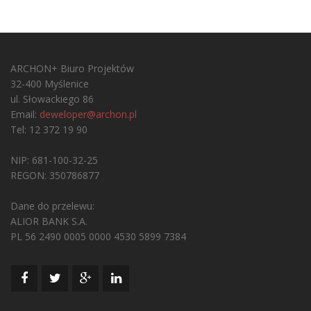
ARCHON+ Biuro Projektów
32-400 Myślenice
ul. Słowackiego 86
Email:
deweloper@archon.pl
Tel: 12 372 19 90
NIP: 681-100-32-25
REGON: 350786877
Dane do przelewu:
ALIOR BANK S.A.
PL 56 2490 0005 0000 4530 5899 7384