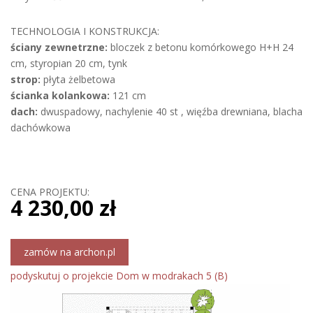
TECHNOLOGIA I KONSTRUKCJA:
ściany zewnetrzne:
bloczek z betonu komórkowego H+H 24
cm, styropian 20 cm, tynk
strop:
płyta żelbetowa
ścianka kolankowa:
121 cm
dach:
dwuspadowy, nachylenie 40 st , więźba drewniana, blacha
dachówkowa
CENA PROJEKTU:
4 230,00 zł
zamów na archon.pl
podyskutuj o projekcie Dom w modrakach 5 (B)