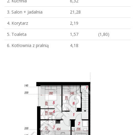
2. Kuchnia
6,32
3. Salon + Jadalnia
21,28
4. Korytarz
2,19
5. Toaleta
1,57
(1,80)
6. Kotłownia z pralnią
4,18