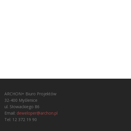
ARCHON+ Biuro Projektów
32-400 Myślenice
ul. Słowackiego 86
Email:
deweloper@archon.pl
Tel: 12 372 19 90