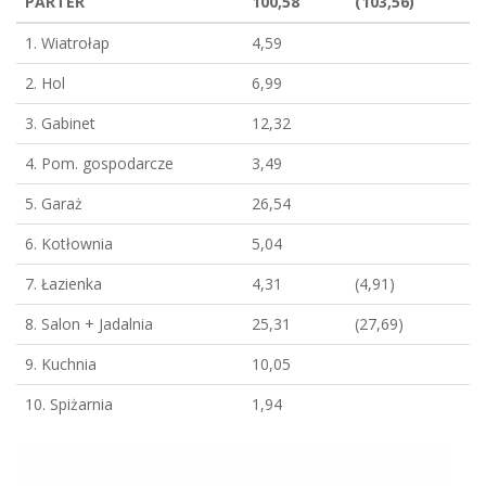
PARTER
100,58
(103,56)
1. Wiatrołap
4,59
2. Hol
6,99
3. Gabinet
12,32
4. Pom. gospodarcze
3,49
5. Garaż
26,54
6. Kotłownia
5,04
7. Łazienka
4,31
(4,91)
8. Salon + Jadalnia
25,31
(27,69)
9. Kuchnia
10,05
10. Spiżarnia
1,94