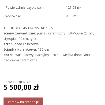
2
Powierzchnia użytkowa
121,58 m
[i]
Wysokość
8,60 m
TECHNOLOGIA I KONSTRUKCJA:
ściany zewnetrzne:
pustak ceramiczny TERMOton 25 cm,
styropian 20 cm, tynk
strop:
płyta żelbetowa
ścianka kolankowa:
135 cm
dach:
dwuspadowy, nachylenie 40 st , więźba drewniana,
dachówka ceramiczna
CENA PROJEKTU:
5 500,00 zł
zamów na archon.pl