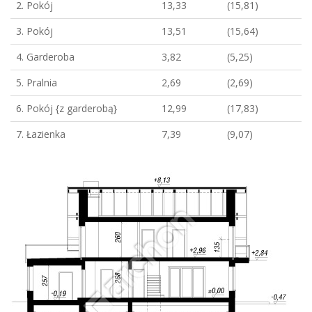
2. Pokój
13,33
(15,81)
3. Pokój
13,51
(15,64)
4. Garderoba
3,82
(5,25)
5. Pralnia
2,69
(2,69)
6. Pokój {z garderobą}
12,99
(17,83)
7. Łazienka
7,39
(9,07)