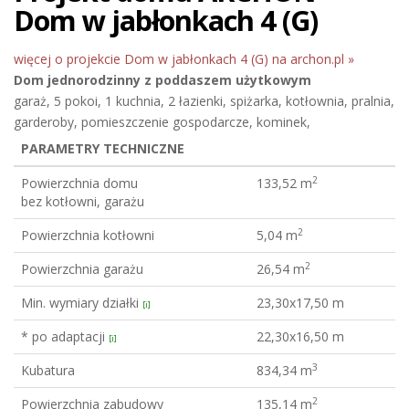
Dom w jabłonkach 4 (G)
więcej o projekcie Dom w jabłonkach 4 (G) na archon.pl »
Dom jednorodzinny
z poddaszem użytkowym
garaż, 5 pokoi, 1 kuchnia, 2 łazienki, spiżarka, kotłownia, pralnia,
garderoby, pomieszczenie gospodarcze, kominek,
PARAMETRY TECHNICZNE
2
Powierzchnia domu
133,52 m
bez kotłowni, garażu
2
Powierzchnia kotłowni
5,04 m
2
Powierzchnia garażu
26,54 m
Min. wymiary działki
23,30x17,50 m
[i]
* po adaptacji
22,30x16,50 m
[i]
3
Kubatura
834,34 m
2
Powierzchnia zabudowy
135,14 m