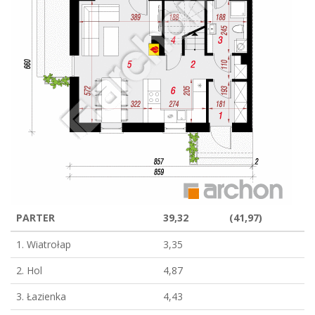
PARTER
39,32
(41,97)
1. Wiatrołap
3,35
2. Hol
4,87
3. Łazienka
4,43