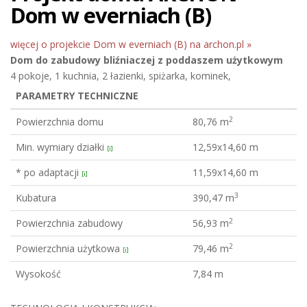
Dom w everniach (B)
więcej o projekcie Dom w everniach (B) na archon.pl »
Dom do zabudowy bliźniaczej
z poddaszem użytkowym
4 pokoje, 1 kuchnia, 2 łazienki, spiżarka, kominek,
PARAMETRY TECHNICZNE
2
Powierzchnia domu
80,76 m
Min. wymiary działki
12,59x14,60 m
[i]
* po adaptacji
11,59x14,60 m
[i]
3
Kubatura
390,47 m
2
Powierzchnia zabudowy
56,93 m
2
Powierzchnia użytkowa
79,46 m
[i]
Wysokość
7,84 m