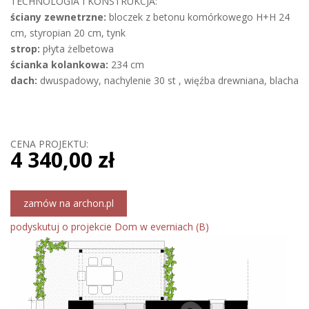
TECHNOLOGIA I KONSTRUKCJA:
ściany zewnetrzne:
bloczek z betonu komórkowego H+H 24
cm, styropian 20 cm, tynk
strop:
płyta żelbetowa
ścianka kolankowa:
234 cm
dach:
dwuspadowy, nachylenie 30 st , więźba drewniana, blacha
CENA PROJEKTU:
4 340,00 zł
zamów na archon.pl
podyskutuj o projekcie Dom w everniach (B)