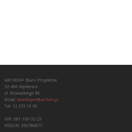
ARCHON+ Biuro Projektów
32-400 Myślenice
ul. Słowackiego 86
Email:
deweloper@archon.pl
Tel: 12 372 19 90
NIP: 681-100-32-25
REGON: 350786877