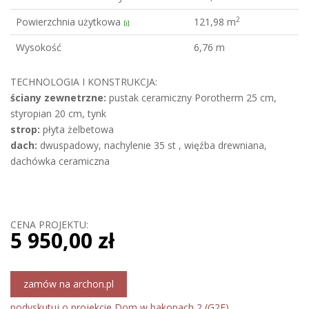
2
Powierzchnia użytkowa
121,98 m
[i]
Wysokość
6,76 m
TECHNOLOGIA I KONSTRUKCJA:
ściany zewnetrzne:
pustak ceramiczny Porotherm 25 cm,
styropian 20 cm, tynk
strop:
płyta żelbetowa
dach:
dwuspadowy, nachylenie 35 st , więźba drewniana,
dachówka ceramiczna
CENA PROJEKTU:
5 950,00 zł
zamów na archon.pl
podyskutuj o projekcie Dom w bakopach 2 (G2E)