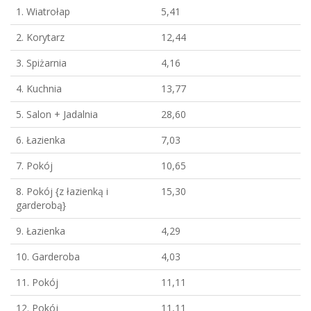
1. Wiatrołap
5,41
2. Korytarz
12,44
3. Spiżarnia
4,16
4. Kuchnia
13,77
5. Salon + Jadalnia
28,60
6. Łazienka
7,03
7. Pokój
10,65
8. Pokój {z łazienką i
15,30
garderobą}
9. Łazienka
4,29
10. Garderoba
4,03
11. Pokój
11,11
12. Pokój
11,11