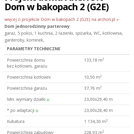
Dom w bakopach 2 (G2E)
więcej o projekcie Dom w bakopach 2 (G2E) na archon.pl »
Dom jednorodzinny
parterowy
garaż, 5 pokoi, 1 kuchnia, 2 łazienki, spiżarka, WC, kotłownia,
garderoby, kominek,
PARAMETRY TECHNICZNE
2
Powierzchnia domu
133,18 m
bez kotłowni, garażu
2
Powierzchnia kotłowni
10,50 m
2
Powierzchnia garażu
37,76 m
Min. wymiary działki
23,00x29,40 m
[i]
* po adaptacji
23,00x28,40 m
[i]
3
Kubatura
1 134,30 m
2
Powierzchnia zabudowy
228,93 m