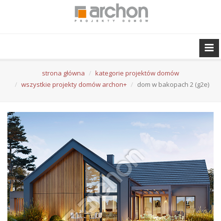
strona główna
kategorie projektów domów
wszystkie projekty domów archon+
dom w bakopach 2 (g2e)