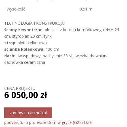
Wysokość
8,51 m
TECHNOLOGIA I KONSTRUKCJA:
ściany zewnetrzne:
bloczek z betonu komórkowego H+H 24
cm, styropian 20 cm, tynk
strop:
płyta żelbetowa
ścianka kolankowa:
130 cm
dach:
dwuspadowy, nachylenie 38 st , więźba drewniana,
dachówka ceramiczna
CENA PROJEKTU:
6 050,00 zł
zamów na archon.pl
podyskutuj o projekcie Dom w gryce (G2E) OZE