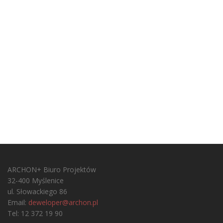
ARCHON+ Biuro Projektów
32-400 Myślenice
ul. Słowackiego 86
Email:
deweloper@archon.pl
Tel: 12 372 19 90