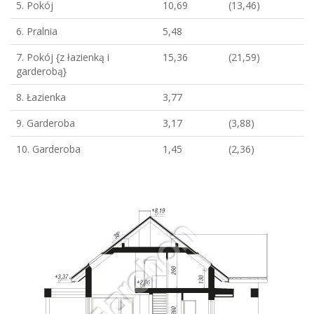
5. Pokój
10,69
(13,46)
6. Pralnia
5,48
7. Pokój {z łazienką i
15,36
(21,59)
garderobą}
8. Łazienka
3,77
9. Garderoba
3,17
(3,88)
10. Garderoba
1,45
(2,36)