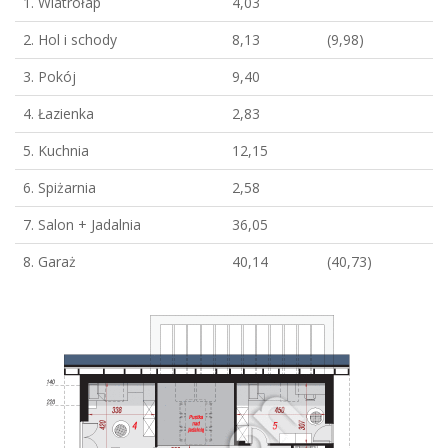
1. Wiatrołap
4,03
2. Hol i schody
8,13
(9,98)
3. Pokój
9,40
4. Łazienka
2,83
5. Kuchnia
12,15
6. Spiżarnia
2,58
7. Salon + Jadalnia
36,05
8. Garaż
40,14
(40,73)