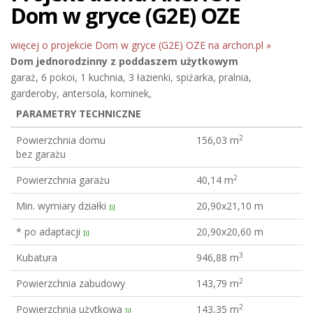
Dom w gryce (G2E) OZE
więcej o projekcie Dom w gryce (G2E) OZE na archon.pl »
Dom jednorodzinny
z poddaszem użytkowym
garaż, 6 pokoi, 1 kuchnia, 3 łazienki, spiżarka, pralnia,
garderoby, antersola, kominek,
PARAMETRY TECHNICZNE
2
Powierzchnia domu
156,03 m
bez garażu
2
Powierzchnia garażu
40,14 m
Min. wymiary działki
20,90x21,10 m
[i]
* po adaptacji
20,90x20,60 m
[i]
3
Kubatura
946,88 m
2
Powierzchnia zabudowy
143,79 m
2
Powierzchnia użytkowa
143,35 m
[i]