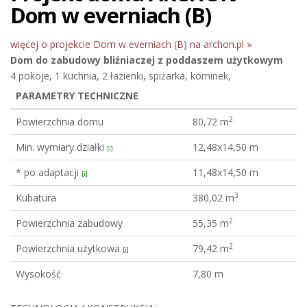
Dom w everniach (B)
więcej o projekcie Dom w everniach (B) na archon.pl »
Dom do zabudowy bliźniaczej
z poddaszem użytkowym
4 pokoje, 1 kuchnia, 2 łazienki, spiżarka, kominek,
PARAMETRY TECHNICZNE
2
Powierzchnia domu
80,72 m
Min. wymiary działki
12,48x14,50 m
[i]
* po adaptacji
11,48x14,50 m
[i]
3
Kubatura
380,02 m
2
Powierzchnia zabudowy
55,35 m
2
Powierzchnia użytkowa
79,42 m
[i]
Wysokość
7,80 m