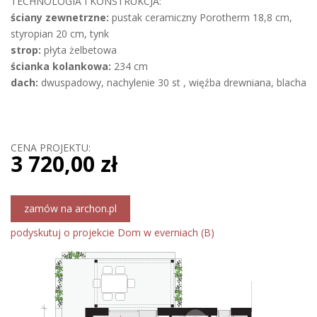
TECHNOLOGIA I KONSTRUKCJA:
ściany zewnetrzne:
pustak ceramiczny Porotherm 18,8 cm,
styropian 20 cm, tynk
strop:
płyta żelbetowa
ścianka kolankowa:
234 cm
dach:
dwuspadowy, nachylenie 30 st , więźba drewniana, blacha
CENA PROJEKTU:
3 720,00 zł
zamów na archon.pl
podyskutuj o projekcie Dom w everniach (B)