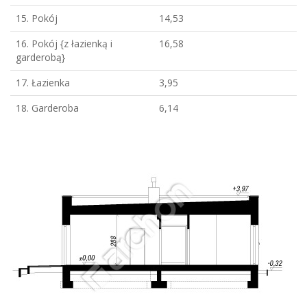
15. Pokój
14,53
16. Pokój {z łazienką i
16,58
garderobą}
17. Łazienka
3,95
18. Garderoba
6,14