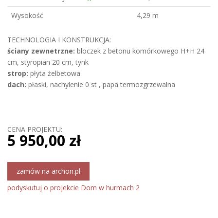
Wysokość
4,29 m
TECHNOLOGIA I KONSTRUKCJA:
ściany zewnetrzne:
bloczek z betonu komórkowego H+H 24
cm, styropian 20 cm, tynk
strop:
płyta żelbetowa
dach:
płaski, nachylenie 0 st , papa termozgrzewalna
CENA PROJEKTU:
5 950,00 zł
zamów na archon.pl
podyskutuj o projekcie Dom w hurmach 2