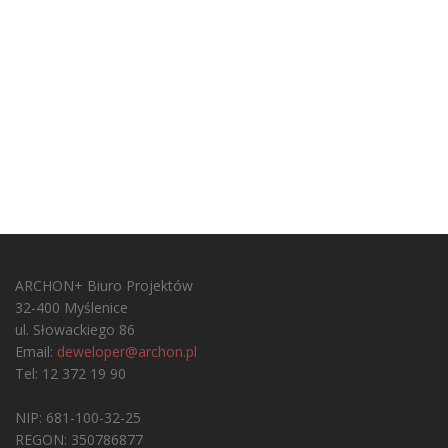
ARCHON+ Biuro Projektów
32-400 Myślenice
ul. Słowackiego 86
Email:
deweloper@archon.pl
Tel: 12 372 19 90
NIP: 681-100-32-25
REGON: 350786877