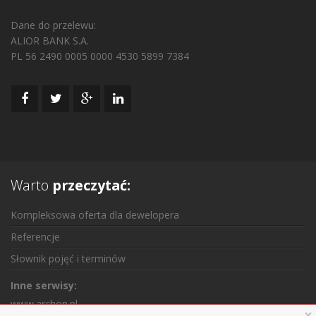
Dane do przelewu:
ALIOR BANK S.A.
PL 56 2490 0005 0000 4530 5899 7384
Warto
przeczytać:
Kompleksowa oferta dla dewelopera
Referencje
Słownik pojęć i terminów
Inne serwisy:
www.archon.pl
×