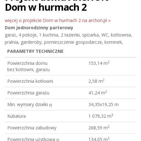
Dom w hurmach 2
więcej o projekcie Dom w hurmach 2 na archon.pl »
Dom jednorodzinny
parterowy
garaż, 4 pokoje, 1 kuchnia, 2 łazienki, spiżarka, WC, kotłownia,
pralnia, garderoby, pomieszczenie gospodarcze, kominek,
PARAMETRY TECHNICZNE
2
Powierzchnia domu
153,14 m
bez kotłowni, garażu
2
Powierzchnia kotłowni
2,58 m
2
Powierzchnia garażu
41,24 m
Min. wymiary działki
34,35x19,25 m
[i]
3
Kubatura
1 079,32 m
2
Powierzchnia zabudowy
268,59 m
2
Powierzchnia użytkowa
134,05 m
[i]