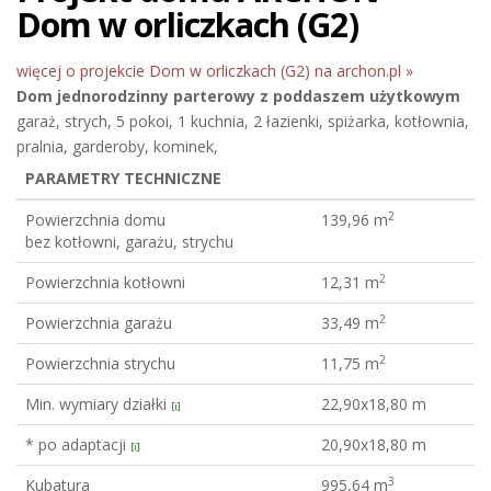
Dom w orliczkach (G2)
więcej o projekcie Dom w orliczkach (G2) na archon.pl »
Dom jednorodzinny
parterowy z poddaszem użytkowym
garaż, strych, 5 pokoi, 1 kuchnia, 2 łazienki, spiżarka, kotłownia,
pralnia, garderoby, kominek,
PARAMETRY TECHNICZNE
2
Powierzchnia domu
139,96 m
bez kotłowni, garażu, strychu
2
Powierzchnia kotłowni
12,31 m
2
Powierzchnia garażu
33,49 m
2
Powierzchnia strychu
11,75 m
Min. wymiary działki
22,90x18,80 m
[i]
* po adaptacji
20,90x18,80 m
[i]
3
Kubatura
995,64 m