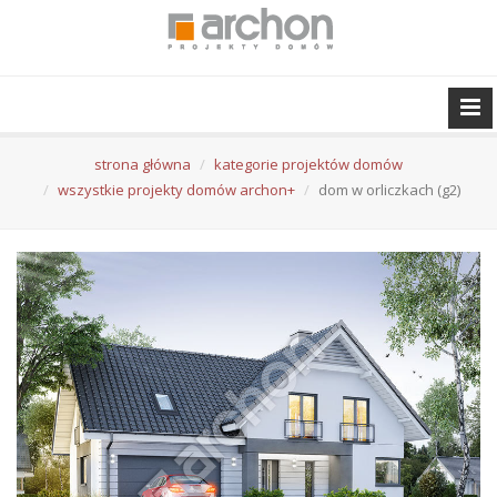
strona główna
kategorie projektów domów
wszystkie projekty domów archon+
dom w orliczkach (g2)