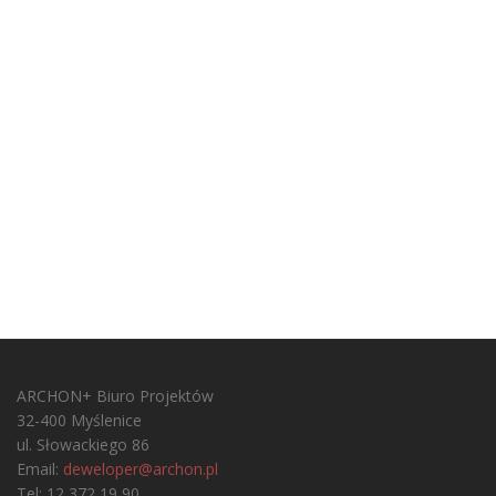
ARCHON+ Biuro Projektów
32-400 Myślenice
ul. Słowackiego 86
Email:
deweloper@archon.pl
Tel: 12 372 19 90