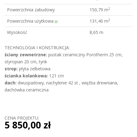
2
Powierzchnia zabudowy
150,79 m
2
Powierzchnia użytkowa
131,40 m
[i]
Wysokość
8,65 m
TECHNOLOGIA I KONSTRUKCJA:
ściany zewnetrzne:
pustak ceramiczny Porotherm 25 cm,
styropian 20 cm, tynk
strop:
płyta żelbetowa
ścianka kolankowa:
121 cm
dach:
dwuspadowy, nachylenie 42 st , więźba drewniana,
dachówka ceramiczna
CENA PROJEKTU:
5 850,00 zł