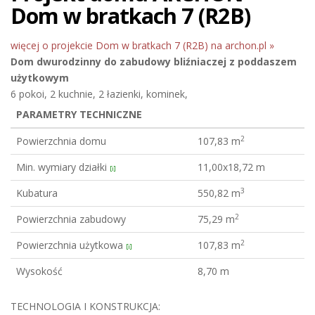
Dom w bratkach 7 (R2B)
więcej o projekcie Dom w bratkach 7 (R2B) na archon.pl »
Dom dwurodzinny do zabudowy bliźniaczej
z poddaszem
użytkowym
6 pokoi, 2 kuchnie, 2 łazienki, kominek,
PARAMETRY TECHNICZNE
2
Powierzchnia domu
107,83 m
Min. wymiary działki
11,00x18,72 m
[i]
3
Kubatura
550,82 m
2
Powierzchnia zabudowy
75,29 m
2
Powierzchnia użytkowa
107,83 m
[i]
Wysokość
8,70 m
TECHNOLOGIA I KONSTRUKCJA: