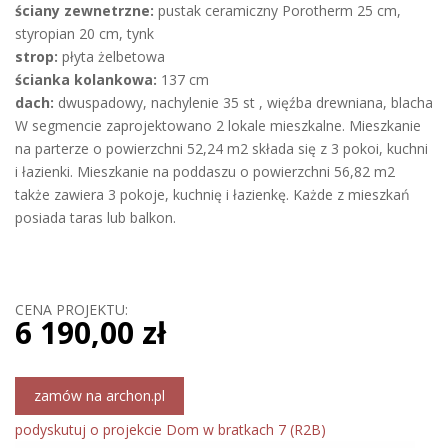
ściany zewnetrzne:
pustak ceramiczny Porotherm 25 cm,
styropian 20 cm, tynk
strop:
płyta żelbetowa
ścianka kolankowa:
137 cm
dach:
dwuspadowy, nachylenie 35 st , więźba drewniana, blacha
W segmencie zaprojektowano 2 lokale mieszkalne. Mieszkanie
na parterze o powierzchni 52,24 m2 składa się z 3 pokoi, kuchni
i łazienki. Mieszkanie na poddaszu o powierzchni 56,82 m2
także zawiera 3 pokoje, kuchnię i łazienkę. Każde z mieszkań
posiada taras lub balkon.
CENA PROJEKTU:
6 190,00 zł
zamów na archon.pl
podyskutuj o projekcie Dom w bratkach 7 (R2B)