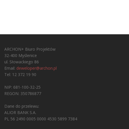
ARCHON+ Biuro Projektów
32-400 Myślenice
ul. Słowackiego 86
Email:
deweloper@archon.pl
Tel: 12 372 19 90
NIP: 681-100-32-25
REGON: 350786877
Dane do przelewu:
ALIOR BANK S.A.
PL 56 2490 0005 0000 4530 5899 7384