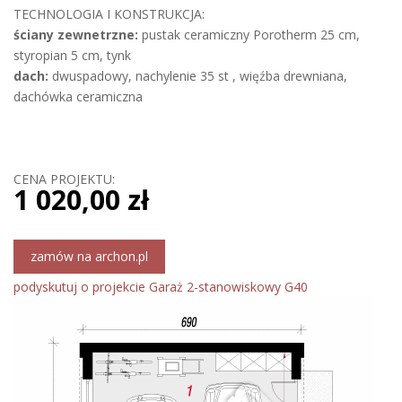
TECHNOLOGIA I KONSTRUKCJA:
ściany zewnetrzne:
pustak ceramiczny Porotherm 25 cm,
styropian 5 cm, tynk
dach:
dwuspadowy, nachylenie 35 st , więźba drewniana,
dachówka ceramiczna
CENA PROJEKTU:
1 020,00 zł
zamów na archon.pl
podyskutuj o projekcie Garaż 2-stanowiskowy G40