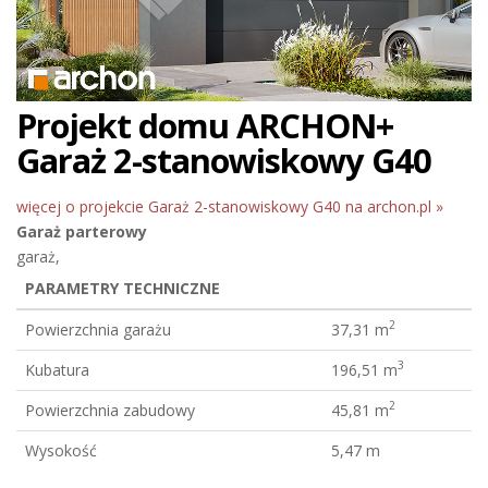
Projekt domu ARCHON+
Garaż 2-stanowiskowy G40
więcej o projekcie Garaż 2-stanowiskowy G40 na archon.pl »
Garaż
parterowy
garaż,
PARAMETRY TECHNICZNE
2
Powierzchnia garażu
37,31 m
3
Kubatura
196,51 m
2
Powierzchnia zabudowy
45,81 m
Wysokość
5,47 m