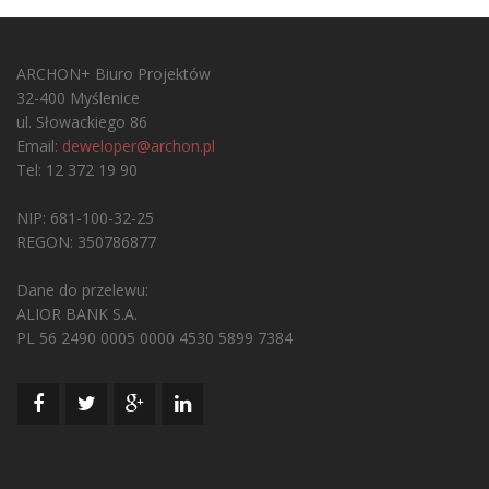
ARCHON+ Biuro Projektów
32-400 Myślenice
ul. Słowackiego 86
Email:
deweloper@archon.pl
Tel: 12 372 19 90
NIP: 681-100-32-25
REGON: 350786877
Dane do przelewu:
ALIOR BANK S.A.
PL 56 2490 0005 0000 4530 5899 7384